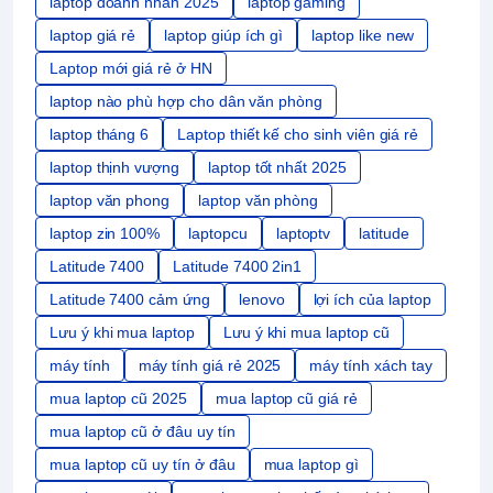
laptop doanh nhân 2025
laptop gaming
laptop giá rẻ
laptop giúp ích gì
laptop like new
Laptop mới giá rẻ ở HN
laptop nào phù hợp cho dân văn phòng
laptop tháng 6
Laptop thiết kế cho sinh viên giá rẻ
laptop thịnh vượng
laptop tốt nhất 2025
laptop văn phong
laptop văn phòng
laptop zin 100%
laptopcu
laptoptv
latitude
Latitude 7400
Latitude 7400 2in1
Latitude 7400 cảm ứng
lenovo
lợi ích của laptop
Lưu ý khi mua laptop
Lưu ý khi mua laptop cũ
máy tính
máy tính giá rẻ 2025
máy tính xách tay
mua laptop cũ 2025
mua laptop cũ giá rẻ
mua laptop cũ ở đâu uy tín
mua laptop cũ uy tín ở đâu
mua laptop gì