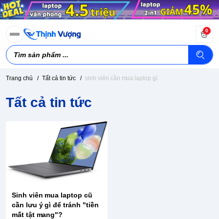
0
Trang chủ
/
Tất cả tin tức
/
sinh viên cần mua laptop gì
Tất cả tin tức
Sinh viên mua laptop cũ
cần lưu ý gì để tránh "tiền
mất tật mang"?