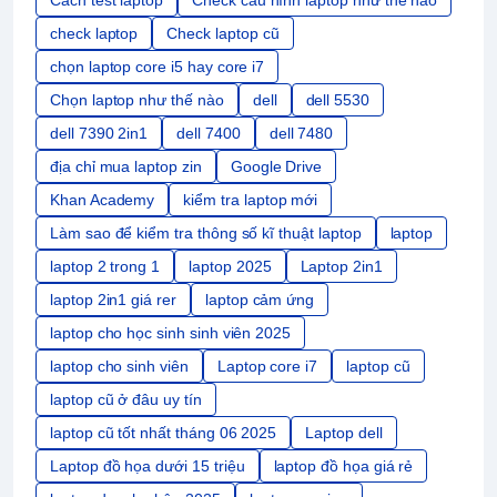
check laptop
Check laptop cũ
chọn laptop core i5 hay core i7
Chọn laptop như thế nào
dell
dell 5530
dell 7390 2in1
dell 7400
dell 7480
địa chỉ mua laptop zin
Google Drive
Khan Academy
kiểm tra laptop mới
Làm sao để kiểm tra thông số kĩ thuật laptop
laptop
laptop 2 trong 1
laptop 2025
Laptop 2in1
laptop 2in1 giá rer
laptop cảm ứng
laptop cho học sinh sinh viên 2025
laptop cho sinh viên
Laptop core i7
laptop cũ
laptop cũ ở đâu uy tín
laptop cũ tốt nhất tháng 06 2025
Laptop dell
Laptop đồ họa dưới 15 triệu
laptop đồ họa giá rẻ