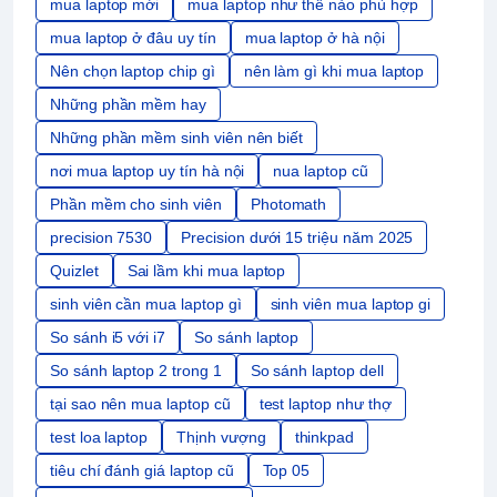
mua laptop mới
mua laptop như thế nào phù hợp
mua laptop ở đâu uy tín
mua laptop ở hà nội
Nên chọn laptop chip gì
nên làm gì khi mua laptop
Những phần mềm hay
Những phần mềm sinh viên nên biết
nơi mua laptop uy tín hà nội
nua laptop cũ
Phần mềm cho sinh viên
Photomath
precision 7530
Precision dưới 15 triệu năm 2025
Quizlet
Sai lầm khi mua laptop
sinh viên cần mua laptop gì
sinh viên mua laptop gi
So sánh i5 với i7
So sánh laptop
So sánh laptop 2 trong 1
So sánh laptop dell
tại sao nên mua laptop cũ
test laptop như thợ
test loa laptop
Thịnh vượng
thinkpad
tiêu chí đánh giá laptop cũ
Top 05