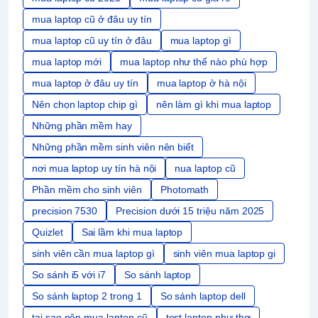
mua laptop cũ ở đâu uy tín
mua laptop cũ uy tín ở đâu
mua laptop gì
mua laptop mới
mua laptop như thế nào phù hợp
mua laptop ở đâu uy tín
mua laptop ở hà nội
Nên chọn laptop chip gì
nên làm gì khi mua laptop
Những phần mềm hay
Những phần mềm sinh viên nên biết
nơi mua laptop uy tín hà nội
nua laptop cũ
Phần mềm cho sinh viên
Photomath
precision 7530
Precision dưới 15 triệu năm 2025
Quizlet
Sai lầm khi mua laptop
sinh viên cần mua laptop gì
sinh viên mua laptop gi
So sánh i5 với i7
So sánh laptop
So sánh laptop 2 trong 1
So sánh laptop dell
tại sao nên mua laptop cũ
test laptop như thợ