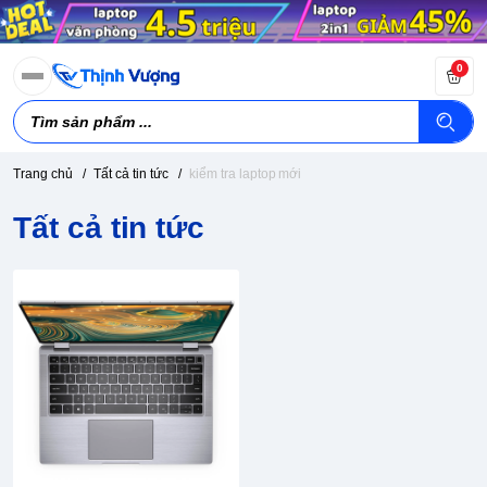
0
Trang chủ
/
Tất cả tin tức
/
kiểm tra laptop mới
Tất cả tin tức