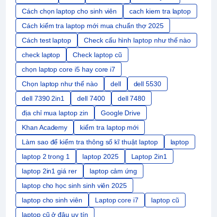
Cách chọn laptop cho sinh viên
cach kiem tra laptop
Cách kiểm tra laptop mới mua chuẩn thợ 2025
Cách test laptop
Check cấu hình laptop như thế nào
check laptop
Check laptop cũ
chọn laptop core i5 hay core i7
Chọn laptop như thế nào
dell
dell 5530
dell 7390 2in1
dell 7400
dell 7480
địa chỉ mua laptop zin
Google Drive
Khan Academy
kiểm tra laptop mới
Làm sao để kiểm tra thông số kĩ thuật laptop
laptop
laptop 2 trong 1
laptop 2025
Laptop 2in1
laptop 2in1 giá rer
laptop cảm ứng
laptop cho học sinh sinh viên 2025
laptop cho sinh viên
Laptop core i7
laptop cũ
laptop cũ ở đâu uy tín