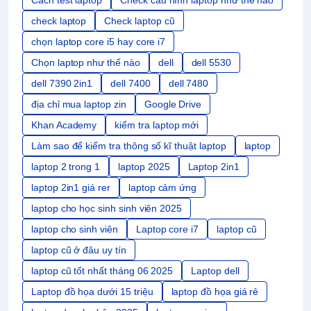
check laptop
Check laptop cũ
chọn laptop core i5 hay core i7
Chọn laptop như thế nào
dell
dell 5530
dell 7390 2in1
dell 7400
dell 7480
địa chỉ mua laptop zin
Google Drive
Khan Academy
kiểm tra laptop mới
Làm sao để kiểm tra thông số kĩ thuật laptop
laptop
laptop 2 trong 1
laptop 2025
Laptop 2in1
laptop 2in1 giá rer
laptop cảm ứng
laptop cho học sinh sinh viên 2025
laptop cho sinh viên
Laptop core i7
laptop cũ
laptop cũ ở đâu uy tín
laptop cũ tốt nhất tháng 06 2025
Laptop dell
Laptop đồ họa dưới 15 triệu
laptop đồ họa giá rẻ