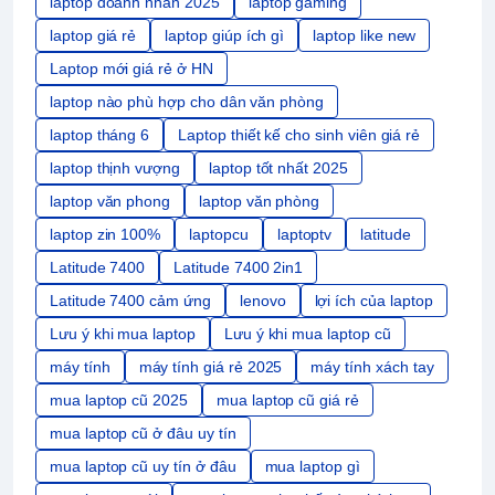
laptop doanh nhân 2025
laptop gaming
laptop giá rẻ
laptop giúp ích gì
laptop like new
Laptop mới giá rẻ ở HN
laptop nào phù hợp cho dân văn phòng
laptop tháng 6
Laptop thiết kế cho sinh viên giá rẻ
laptop thịnh vượng
laptop tốt nhất 2025
laptop văn phong
laptop văn phòng
laptop zin 100%
laptopcu
laptoptv
latitude
Latitude 7400
Latitude 7400 2in1
Latitude 7400 cảm ứng
lenovo
lợi ích của laptop
Lưu ý khi mua laptop
Lưu ý khi mua laptop cũ
máy tính
máy tính giá rẻ 2025
máy tính xách tay
mua laptop cũ 2025
mua laptop cũ giá rẻ
mua laptop cũ ở đâu uy tín
mua laptop cũ uy tín ở đâu
mua laptop gì