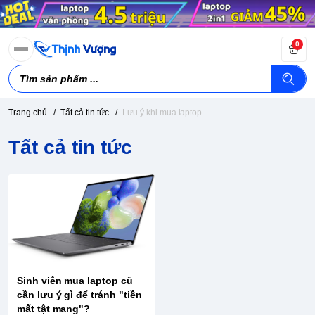
0
Trang chủ
/
Tất cả tin tức
/
Lưu ý khi mua laptop
Tất cả tin tức
Sinh viên mua laptop cũ
cần lưu ý gì để tránh "tiền
mất tật mang"?