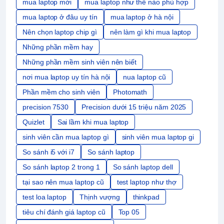
mua laptop mới
mua laptop như thế nào phù hợp
mua laptop ở đâu uy tín
mua laptop ở hà nội
Nên chọn laptop chip gì
nên làm gì khi mua laptop
Những phần mềm hay
Những phần mềm sinh viên nên biết
nơi mua laptop uy tín hà nội
nua laptop cũ
Phần mềm cho sinh viên
Photomath
precision 7530
Precision dưới 15 triệu năm 2025
Quizlet
Sai lầm khi mua laptop
sinh viên cần mua laptop gì
sinh viên mua laptop gi
So sánh i5 với i7
So sánh laptop
So sánh laptop 2 trong 1
So sánh laptop dell
tại sao nên mua laptop cũ
test laptop như thợ
test loa laptop
Thịnh vượng
thinkpad
tiêu chí đánh giá laptop cũ
Top 05