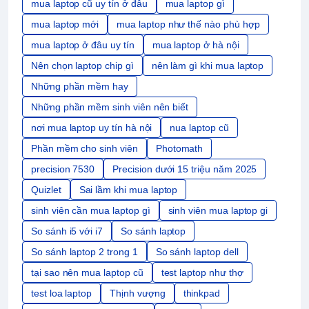
mua laptop cũ uy tín ở đâu
mua laptop gì
mua laptop mới
mua laptop như thế nào phù hợp
mua laptop ở đâu uy tín
mua laptop ở hà nội
Nên chọn laptop chip gì
nên làm gì khi mua laptop
Những phần mềm hay
Những phần mềm sinh viên nên biết
nơi mua laptop uy tín hà nội
nua laptop cũ
Phần mềm cho sinh viên
Photomath
precision 7530
Precision dưới 15 triệu năm 2025
Quizlet
Sai lầm khi mua laptop
sinh viên cần mua laptop gì
sinh viên mua laptop gi
So sánh i5 với i7
So sánh laptop
So sánh laptop 2 trong 1
So sánh laptop dell
tại sao nên mua laptop cũ
test laptop như thợ
test loa laptop
Thịnh vượng
thinkpad