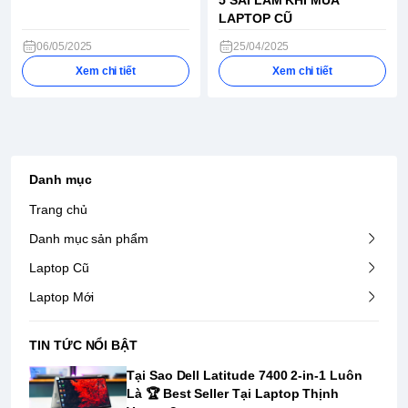
5 SAI LẦM KHI MUA
LAPTOP CŨ
06/05/2025
25/04/2025
Xem chi tiết
Xem chi tiết
Danh mục
Trang chủ
Danh mục sản phẩm
Laptop Cũ
Laptop Mới
TIN TỨC NỔI BẬT
Tại Sao Dell Latitude 7400 2-in-1 Luôn
Là ️🏆 Best Seller Tại Laptop Thịnh