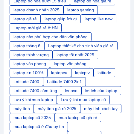
Laptop đồ họa dưới 15 triệu
laptop đồ họa giá rẻ
laptop doanh nhân 2025
laptop gaming
laptop giá rẻ
laptop giúp ích gì
laptop like new
Laptop mới giá rẻ ở HN
laptop nào phù hợp cho dân văn phòng
laptop tháng 6
Laptop thiết kế cho sinh viên giá rẻ
laptop thịnh vượng
laptop tốt nhất 2025
laptop văn phong
laptop văn phòng
laptop zin 100%
laptopcu
laptoptv
latitude
Latitude 7400
Latitude 7400 2in1
Latitude 7400 cảm ứng
lenovo
lợi ích của laptop
Lưu ý khi mua laptop
Lưu ý khi mua laptop cũ
máy tính
máy tính giá rẻ 2025
máy tính xách tay
mua laptop cũ 2025
mua laptop cũ giá rẻ
mua laptop cũ ở đâu uy tín