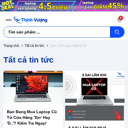
0
Trang chủ
/
Tất cả tin tức
/
Lưu ý khi mua laptop cũ
Tất cả tin tức
Bạn Đang Mua Laptop Cũ
Từ Cửa Hàng 'Xịn' Hay
'D..'? Kiểm Tra Ngay!