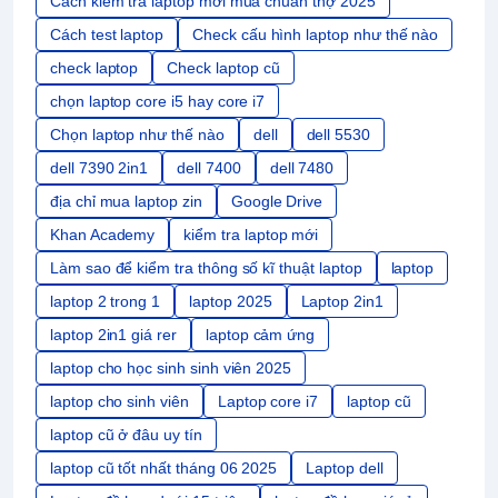
Cách kiểm tra laptop mới mua chuẩn thợ 2025
Cách test laptop
Check cấu hình laptop như thế nào
check laptop
Check laptop cũ
chọn laptop core i5 hay core i7
Chọn laptop như thế nào
dell
dell 5530
dell 7390 2in1
dell 7400
dell 7480
địa chỉ mua laptop zin
Google Drive
Khan Academy
kiểm tra laptop mới
Làm sao để kiểm tra thông số kĩ thuật laptop
laptop
laptop 2 trong 1
laptop 2025
Laptop 2in1
laptop 2in1 giá rer
laptop cảm ứng
laptop cho học sinh sinh viên 2025
laptop cho sinh viên
Laptop core i7
laptop cũ
laptop cũ ở đâu uy tín
laptop cũ tốt nhất tháng 06 2025
Laptop dell