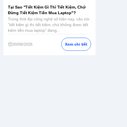
Tại Sao "Tiết Kiệm Gì Thì Tiết Kiệm, Chứ
Đừng Tiết Kiệm Tiền Mua Laptop"?
Trong thời đại công nghệ số hiện nay, câu nói
"tiết kiệm gì thì tiết kiệm, chứ không được tiết
kiệm tiền mua laptop" đang...
30/08/2025
Xem chi tiết