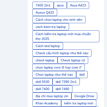
7400 2in1
asus
Asus A423
Ausus Q423
Cách chọn laptop cho sinh viên
cach kiem tra laptop
Cách kiểm tra laptop mới mua chuẩn
thợ 2025
Cách test laptop
Check cấu hình laptop như thế nào
check laptop
Check laptop cũ
chọn laptop core i5 hay core i7
Chọn laptop như thế nào
dell
dell 5530
dell 7390 2in1
dell 7400
dell 7480
địa chỉ mua laptop zin
Google Drive
Khan Academy
kiểm tra laptop mới