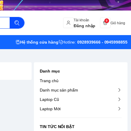
Tài khoản
0
Giỏ hàng
Đăng nhập
Hệ thống cửa hàng
Hotline:
0928939666 - 0945998855
Danh mục
Trang chủ
Danh mục sản phẩm
Laptop Cũ
Laptop Mới
TIN TỨC NỔI BẬT