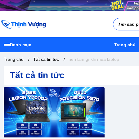
Danh mục
Trang chủ
Trang chủ
/
Tất cả tin tức
/
nên làm gì khi mua laptop
Tất cả tin tức