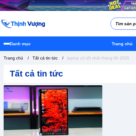
Danh mục
Trang chủ
Trang chủ
/
Tất cả tin tức
/
laptop cũ tốt nhất tháng 06 2025
Tất cả tin tức