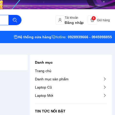
Tài khoản
0
Giỏ hàng
Đăng nhập
Hệ thống cửa hàng
Hotline:
0928939666 - 0945998855
Danh mục
Trang chủ
Danh mục sản phẩm
Laptop Cũ
Laptop Mới
TIN TỨC NỔI BẬT