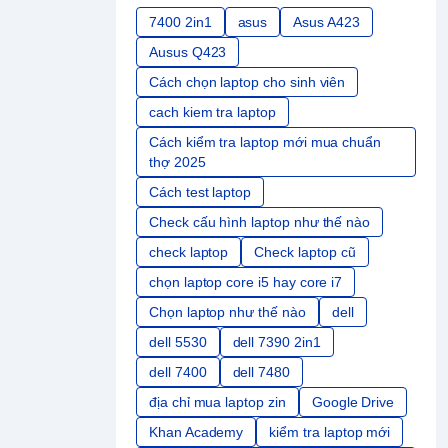
7400 2in1
asus
Asus A423
Ausus Q423
Cách chọn laptop cho sinh viên
cach kiem tra laptop
Cách kiểm tra laptop mới mua chuẩn
thợ 2025
Cách test laptop
Check cấu hình laptop như thế nào
check laptop
Check laptop cũ
chọn laptop core i5 hay core i7
Chọn laptop như thế nào
dell
dell 5530
dell 7390 2in1
dell 7400
dell 7480
địa chỉ mua laptop zin
Google Drive
Khan Academy
kiểm tra laptop mới