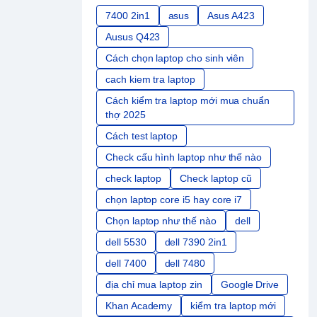
7400 2in1
asus
Asus A423
Ausus Q423
Cách chọn laptop cho sinh viên
cach kiem tra laptop
Cách kiểm tra laptop mới mua chuẩn
thợ 2025
Cách test laptop
Check cấu hình laptop như thế nào
check laptop
Check laptop cũ
chọn laptop core i5 hay core i7
Chọn laptop như thế nào
dell
dell 5530
dell 7390 2in1
dell 7400
dell 7480
địa chỉ mua laptop zin
Google Drive
Khan Academy
kiểm tra laptop mới