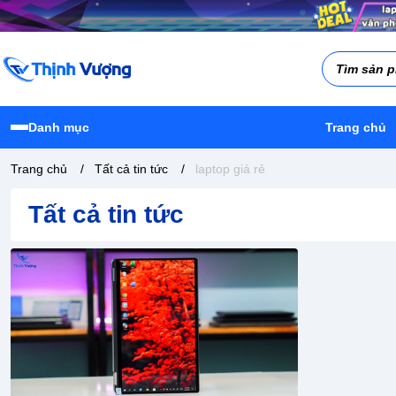
Danh mục
Trang chủ
Trang chủ
/
Tất cả tin tức
/
laptop giá rẻ
Tất cả tin tức