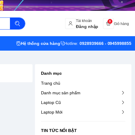
Tài khoản
0
Giỏ hàng
Đăng nhập
Hệ thống cửa hàng
Hotline:
0928939666 - 0945998855
Danh mục
Trang chủ
Danh mục sản phẩm
Laptop Cũ
Laptop Mới
TIN TỨC NỔI BẬT