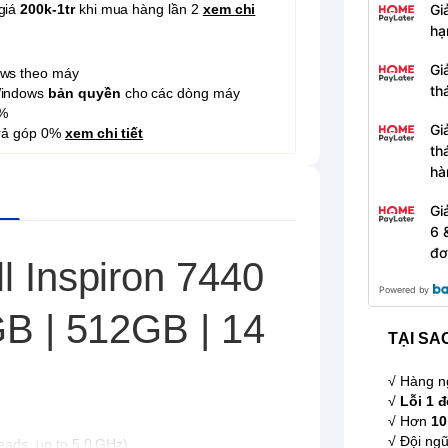
giá
200k-1tr
khi mua hàng lần 2
xem chi
Gi
hạ
Gi
ows theo máy
th
Windows
bản quyền
cho các dòng máy
%
Gi
trả góp 0%
xem chi tiết
th
hà
Gi
6 
đơ
l Inspiron 7440
Powered by
GB | 512GB | 14
TẠI SA
√ Hàng n
√
Lỗi 1 đ
√ Hơn
10
√ Đội ngũ
eads, up to 5.0 GHz)