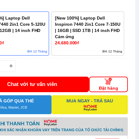
%] Laptop Dell
[New 100%] Laptop Dell
7440 2in1 Core 5-120U
Inspiron 7440 2in1 Core 7-150U
512GB | 14 inch FHD
| 16GB | SSD 1TB | 14 inch FHD
Cảm ứng
0₫
24.680.000₫
BH: 12 Tháng
BH: 12 Tháng
Chat với tư vấn viên
Đặt hàng
Ả GÓP QUA THẺ
MUA NGAY - TRẢ SAU
Visa, Master, JCB
KHI THANH TOÁN
KHI XÁC NHẬN KHOẢN VAY TRÊN TRANG CỦA TỔ CHỨC TÀI CHÍNH)