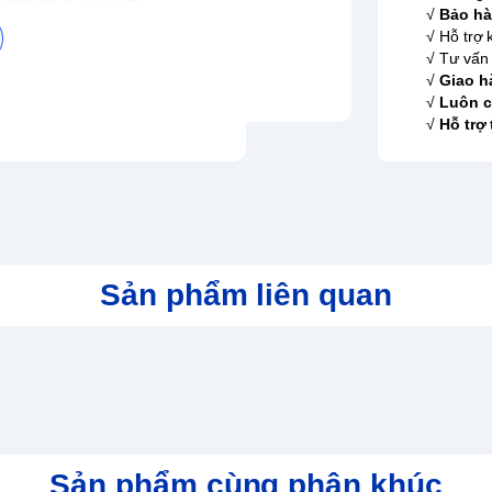
√
Bảo hà
√ Hỗ trợ 
√ Tư vấn 
√
Giao h
√
Luôn c
√
Hỗ trợ
n 1 Type-A 1 jack 3.5mn 1 HDMIt
Sản phẩm liên quan
nhân, các bạn học sinh, sinh viên hay các nhà
 ngoại hình tối giản nhưng vẫn toát lên vẻ
 lại vừa chuyên nghiệp như chính tên gọi của nó.
y được đặt chính giữa mặt lưng, mang đến độ
 thiện từ chất liệu nhôm pha lẫn sợi carbon
ạnh máy tính đều được gia công CNC tinh xảo
Sản phẩm cùng phân khúc