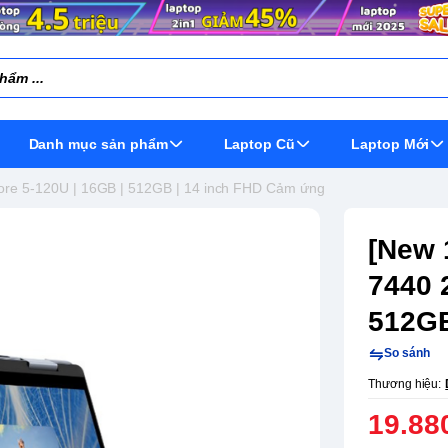
Danh mục sản phẩm
Laptop Cũ
Laptop Mới
Core 5-120U | 16GB | 512GB | 14 inch FHD Cảm ứng
[New 
7440 
512GB
So sánh
Thương hiệu:
19.88