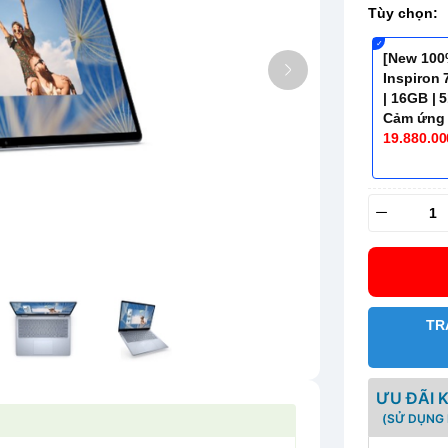
Tùy chọn:
[New 100
Inspiron 
| 16GB | 
Cảm ứng
19.880.00
TR
ƯU ĐÃI 
(SỬ DỤNG 