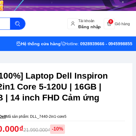
Tài khoản
0
Giỏ hàng
Đăng nhập
Hệ thống cửa hàng
Hotline:
0928939666 - 0945998855
100%] Laptop Dell Inspiron
2in1 Core 5-120U | 16GB |
 | 14 inch FHD Cảm ứng
Dell
Mã sản phẩm:
DLL_7440-2in1-core5
0.000₫
-10%
21.990.000₫