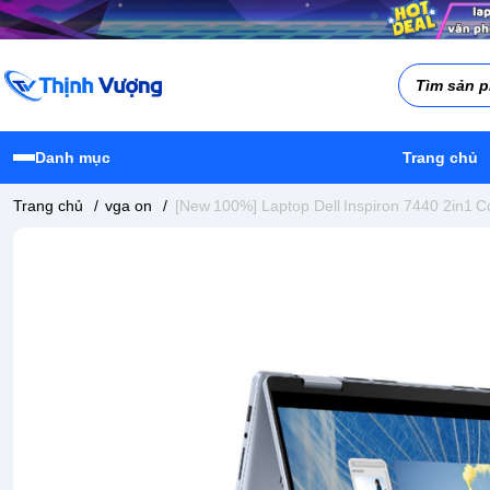
Danh mục
Trang chủ
Trang chủ
/
vga on
/
[New 100%] Laptop Dell Inspiron 7440 2in1 