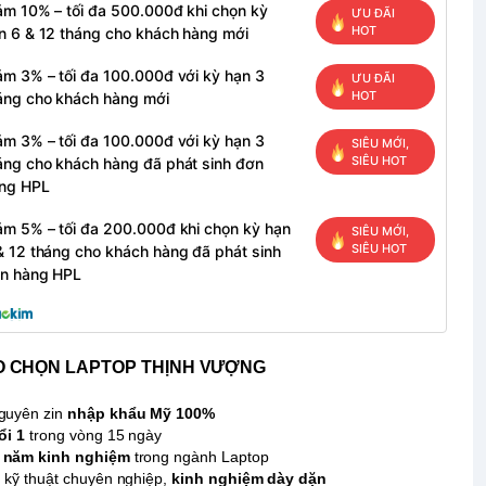
ảm 10% – tối đa 500.000đ khi chọn kỳ
ƯU ĐÃI
HOT
n 6 & 12 tháng cho khách hàng mới
ảm 3% – tối đa 100.000đ với kỳ hạn 3
ƯU ĐÃI
HOT
áng cho khách hàng mới
ảm 3% – tối đa 100.000đ với kỳ hạn 3
SIÊU MỚI,
SIÊU HOT
áng cho khách hàng đã phát sinh đơn
ng HPL
ảm 5% – tối đa 200.000đ khi chọn kỳ hạn
SIÊU MỚI,
SIÊU HOT
& 12 tháng cho khách hàng đã phát sinh
n hàng HPL
O CHỌN LAPTOP THỊNH VƯỢNG
guyên zin
nhập khẩu Mỹ 100%
ổi 1
trong vòng 15 ngày
 năm kinh nghiệm
trong ngành Laptop
 kỹ thuật chuyên nghiệp,
kinh nghiệm dày dặn