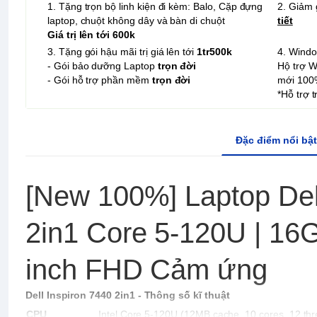
1. Tặng trọn bộ linh kiện đi kèm: Balo, Cặp đựng
2. Giảm 
laptop, chuột không dây và bàn di chuột
tiết
Giá trị lên tới 600k
3. Tặng gói hậu mãi trị giá lên tới
1tr500k
4. Wind
- Gói bảo dưỡng Laptop
trọn đời
Hộ trợ 
- Gói hỗ trợ phần mềm
trọn đời
mới 100
*Hỗ trợ 
Đặc điểm nổi bật
[New 100%] Laptop Del
2in1 Core 5-120U | 16
inch FHD Cảm ứng
Dell Inspiron 7440 2in1 - Thông số kĩ thuật
CPU
Intel Core 5-120U (12MB cache, 10 cores, 12 thr