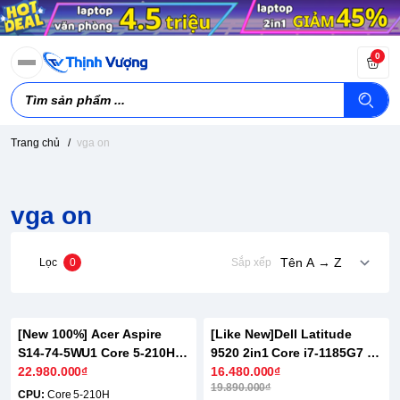
0
Trang chủ
/
vga on
vga on
Lọc
0
Sắp xếp
[New 100%] Acer Aspire
[Like New]Dell Latitude
-18%
S14-74-5WU1 Core 5-210H |
9520 2in1 Core i7-1185G7 |
32GB | 1TB | 14.0 inch FHD+
22.980.000₫
16GB | 512GB | 15.6 inch
16.480.000₫
19.890.000₫
FHD Cảm ứng
CPU:
Core 5-210H