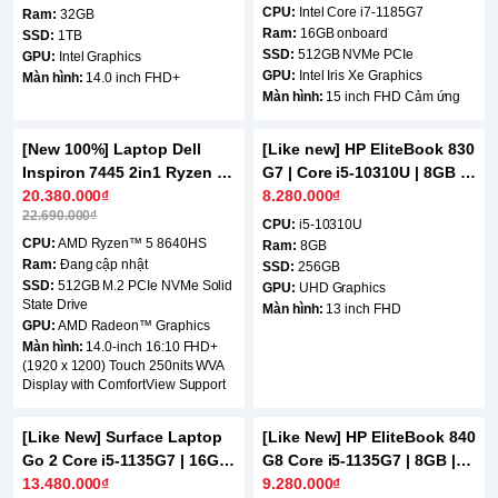
CPU:
Intel Core i7-1185G7
Ram:
32GB
Ram:
16GB onboard
SSD:
1TB
SSD:
512GB NVMe PCIe
GPU:
Intel Graphics
GPU:
Intel Iris Xe Graphics
Màn hình:
14.0 inch FHD+
Màn hình:
15 inch FHD Cảm ứng
[New 100%] Laptop Dell
[Like new] HP EliteBook 830
-11%
Inspiron 7445 2in1 Ryzen 5 -
G7 | Core i5-10310U | 8GB |
8640HS | 8GB | 512GB | AMD
20.380.000₫
256GB | 13 inch FHD
8.280.000₫
22.690.000₫
Radeon Graphics | 14 inch
CPU:
i5-10310U
FHD+ Touch
CPU:
AMD Ryzen™ 5 8640HS
Ram:
8GB
Ram:
Đang cập nhật
SSD:
256GB
SSD:
512GB M.2 PCIe NVMe Solid
GPU:
UHD Graphics
State Drive
Màn hình:
13 inch FHD
GPU:
AMD Radeon™ Graphics
Màn hình:
14.0-inch 16:10 FHD+
(1920 x 1200) Touch 250nits WVA
Display with ComfortView Support
[Like New] Surface Laptop
[Like New] HP EliteBook 840
Go 2 Core i5-1135G7 | 16GB
G8 Core i5-1135G7 | 8GB |
| 512GB | 12.4 inch FHD cảm
13.480.000₫
256GB | 14.0 inch FHD
9.280.000₫