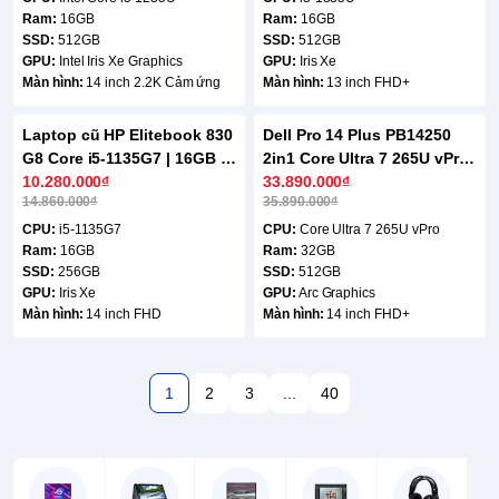
Ram:
16GB
Ram:
16GB
SSD:
512GB
SSD:
512GB
GPU:
Intel Iris Xe Graphics
GPU:
Iris Xe
Màn hình:
14 inch 2.2K Cảm ứng
Màn hình:
13 inch FHD+
Laptop cũ HP Elitebook 830
Dell Pro 14 Plus PB14250
-31%
-6%
G8 Core i5-1135G7 | 16GB |
2in1 Core Ultra 7 265U vPro
256GB | 14 inch FHD
10.280.000₫
| 32GB | 512GB | 14 inch
33.890.000₫
14.860.000₫
35.890.000₫
FHD+
CPU:
i5-1135G7
CPU:
Core Ultra 7 265U vPro
Ram:
16GB
Ram:
32GB
SSD:
256GB
SSD:
512GB
GPU:
Iris Xe
GPU:
Arc Graphics
Màn hình:
14 inch FHD
Màn hình:
14 inch FHD+
1
2
3
...
40