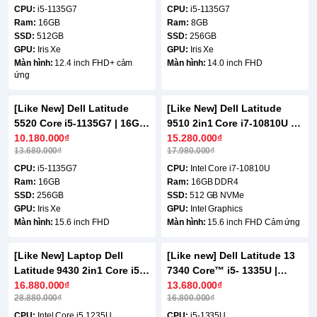
ứng
CPU:
i5-1135G7
CPU:
i5-1135G7
Ram:
16GB
Ram:
8GB
SSD:
512GB
SSD:
256GB
GPU:
Iris Xe
GPU:
Iris Xe
Màn hình:
12.4 inch FHD+ cảm
Màn hình:
14.0 inch FHD
ứng
[Like New] Dell Latitude
[Like New] Dell Latitude
-26%
-16%
5520 Core i5-1135G7 | 16GB
9510 2in1 Core i7-10810U |
| 256GB | 15.5 inch FHD
10.180.000₫
16GB | 512GB | 15.6 FHD
15.280.000₫
13.680.000₫
17.980.000₫
Cảm ứng
CPU:
i5-1135G7
CPU:
Intel Core i7-10810U
Ram:
16GB
Ram:
16GB DDR4
SSD:
256GB
SSD:
512 GB NVMe
GPU:
Iris Xe
GPU:
Intel Graphics
Màn hình:
15.6 inch FHD
Màn hình:
15.6 inch FHD Cảm ứng
[Like New] Laptop Dell
[Like new] Dell Latitude 13
-42%
-19%
Latitude 9430 2in1 Core i5
7340 Core™ i5- 1335U |
1235U | 16GB | 512GB | Iris
16.880.000₫
16GB | 512GB | 13 inch
13.680.000₫
28.880.000₫
16.800.000₫
Xe Graphic | 14 inch QHD+
FHD+
Cảm ứng
CPU:
Intel Core i5 1235U
CPU:
i5-1335U