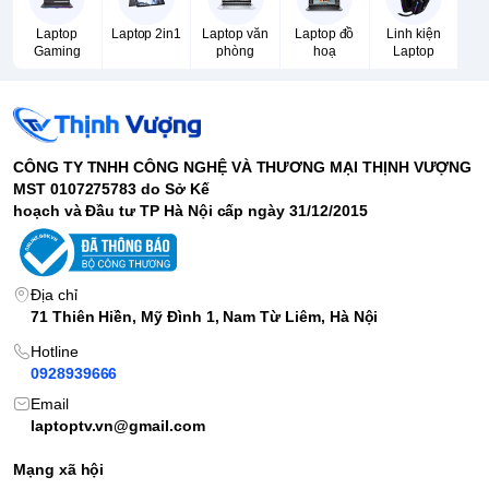
Laptop
Laptop 2in1
Laptop văn
Laptop đồ
Linh kiện
Gaming
phòng
hoạ
Laptop
CÔNG TY TNHH CÔNG NGHỆ VÀ THƯƠNG MẠI THỊNH VƯỢNG
MST 0107275783 do Sở Kế
hoạch và Đầu tư TP Hà Nội cấp ngày 31/12/2015
Địa chỉ
71 Thiên Hiền, Mỹ Đình 1, Nam Từ Liêm, Hà Nội
Hotline
0928939666
Email
laptoptv.vn@gmail.com
Mạng xã hội