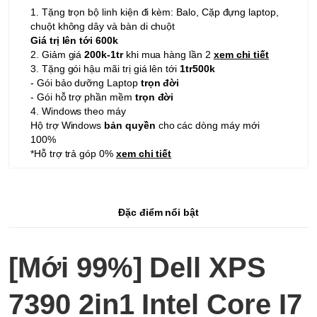
1. Tặng trọn bộ linh kiện đi kèm: Balo, Cặp đựng laptop,
chuột không dây và bàn di chuột
Giá trị lên tới 600k
2. Giảm giá
200k-1tr
khi mua hàng lần 2
xem chi tiết
3. Tặng gói hậu mãi trị giá lên tới
1tr500k
- Gói bảo dưỡng Laptop
trọn đời
- Gói hỗ trợ phần mềm
trọn đời
4. Windows theo máy
Hộ trợ Windows
bản quyền
cho các dòng máy mới
100%
*Hỗ trợ trả góp 0%
xem chi tiết
Đặc điểm nổi bật
[Mới 99%] Dell XPS
7390 2in1 Intel Core I7