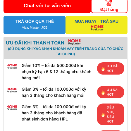
Chat với tư vấn viên
Đặt hàng
TRẢ GÓP QUA THẺ
MUA NGAY - TRẢ SAU
Visa, Master, JCB
ƯU ĐÃI KHI THANH TOÁN
(SỬ DỤNG KHI XÁC NHẬN KHOẢN VAY TRÊN TRANG CỦA TỔ CHỨC
TÀI CHÍNH)
Giảm 10% – tối đa 500.000đ khi
ƯU ĐÃI
HOT
chọn kỳ hạn 6 & 12 tháng cho khách
hàng mới
Giảm 3% – tối đa 100.000đ với kỳ
ƯU ĐÃI
HOT
hạn 3 tháng cho khách hàng mới
Giảm 3% – tối đa 100.000đ với kỳ
SIÊU
MỚI,
hạn 3 tháng cho khách hàng đã
SIÊU
phát sinh đơn hàng HPL
HOT