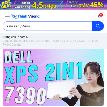
0
Trang chủ
/
core i7
/
Laptop cũ Dell XPS 7390 2in1 Core i7-1065G7 | 16GB | 512GB | 13.3 inch
FHD Cảm ứng