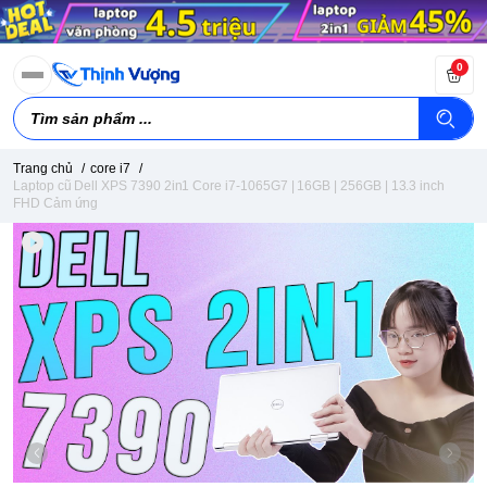
0
Trang chủ
/
core i7
/
Laptop cũ Dell XPS 7390 2in1 Core i7-1065G7 | 16GB | 256GB | 13.3 inch
FHD Cảm ứng