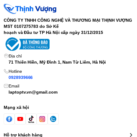
Web
HD Webcam
cam
2x Thunderbolt 3 (DisplayPort/ power delivery, 4 lanes of PCI
Kết
CÔNG TY TNHH CÔNG NGHỆ VÀ THƯƠNG MẠI THỊNH VƯỢNG
Express Gen 3), 1x microSD card reader, 1x 3.5mm
nối
MST 0107275783 do Sở Kế
headphone/microphone jack, 1x wedge-shaped lock slot
hoạch và Đầu tư TP Hà Nội cấp ngày 31/12/2015
Trọn
g
1.3 kg
lượ
ng
Địa chỉ
71 Thiên Hiền, Mỹ Đình 1, Nam Từ Liêm, Hà Nội
Pin
>6h sử dụng liên tục
Hệ
Hotline
điều
0928939666
Windows 10
hàn
Email
h
laptoptv.vn@gmail.com
Laptop
Dell XPS 13 7390 2in1
là chiếc laptop doanh nhân cao cấp
Mạng xã hội
vừa được ra mắt thuộc dòng Ultrabook có thiết kế siêu mỏng nhẹ.
Laptop trang bị chip Intel Core i7 thế hệ Mới có nhiều cải tiến so
với thế hệ Cũ. Gập mở 360 độ biến thành máy tính bảng.
Thiết kế
Hỗ trợ khách hàng