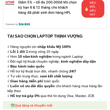
Giảm 5% – tối đa 200.000đ khi chọn
SIÊU
MỚI,
kỳ hạn 6 & 12 tháng cho khách
SIÊU
hàng đã phát sinh đơn hàng HPL
HOT
Powered by
TẠI SAO CHỌN LAPTOP THỊNH VƯỢNG
√ Hàng nguyên zin
nhập khẩu Mỹ 100%
√
Lỗi 1 đổi 1
trong vòng 15 ngày
√ Hơn
10 năm kinh nghiệm
trong ngành Laptop
√ Đội ngũ kỹ thuật chuyên nghiệp,
kinh nghiệm dày dặn
√
Bảo hành toàn quốc
√ Hỗ trợ kỹ thuật trọn đời, nhanh chóng
24/7
√ Tư vấn trung thực,
cam kết chất lượng
√
Giao hàng miễn phí
toàn quốc
√
Luôn có ưu đãi độc quyền
cho khách hàng mua hàng lần
tiếp theo
√
Hỗ trợ trả góp 0%
qua thẻ tín dụng Visa, Master, JCB
Quà tặng và khuyến mãi