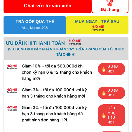
Chat với tư vấn viên
Đặt hàng
TRẢ GÓP QUA THẺ
MUA NGAY - TRẢ SAU
Visa, Master, JCB
ƯU ĐÃI KHI THANH TOÁN
(SỬ DỤNG KHI XÁC NHẬN KHOẢN VAY TRÊN TRANG CỦA TỔ CHỨC
TÀI CHÍNH)
Giảm 10% – tối đa 500.000đ khi
ƯU ĐÃI
HOT
chọn kỳ hạn 6 & 12 tháng cho khách
hàng mới
Giảm 3% – tối đa 100.000đ với kỳ
ƯU ĐÃI
HOT
hạn 3 tháng cho khách hàng mới
Giảm 3% – tối đa 100.000đ với kỳ
SIÊU
MỚI,
hạn 3 tháng cho khách hàng đã
SIÊU
phát sinh đơn hàng HPL
HOT