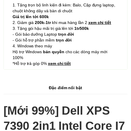
1. Tặng trọn bộ linh kiện đi kèm: Balo, Cặp đựng laptop,
chuột không dây và bàn di chuột
Giá trị lên tới 600k
2. Giảm giá
200k-1tr
khi mua hàng lần 2
xem chi tiết
3. Tặng gói hậu mãi trị giá lên tới
1tr500k
- Gói bảo dưỡng Laptop
trọn đời
- Gói hỗ trợ phần mềm
trọn đời
4. Windows theo máy
Hộ trợ Windows
bản quyền
cho các dòng máy mới
100%
*Hỗ trợ trả góp 0%
xem chi tiết
Đặc điểm nổi bật
[Mới 99%] Dell XPS
7390 2in1 Intel Core I7