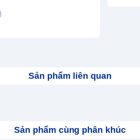
Hz, 12MB Cache
LAN 1x jack 3.5mn
Sản phẩm liên quan
 những game thủ muốn một thiết bị mạnh mẽ
iống với phiên bản Lenovo Ideapad Gaming 3
ầm hố nhưng vẫn làm nổi bật lên vẻ đẹp mạnh
Sản phẩm cùng phân khúc
nh Lenovo LOQ 2023 Cũng được thiết kế mỏng