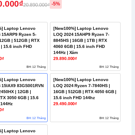
0.000₫
-5%
20.890.000₫
] Laptop Lenovo
[New100%] Laptop Lenovo
 15ARP9 Ryzen 5-
LOQ 2024 15AHP9 Ryzen 7-
 12GB | 512GB | RTX
8845HS | 16GB | 1TB | RTX
| 15.6 inch FHD
4060 6GB | 15.6 inch FHD
144Hz | Xám
0₫
29.890.000₫
BH: 12 Tháng
BH: 12 Tháng
] Laptop Lenovo
[New100%] Laptop Lenovo
 15IAX9 83GS001RVN
LOQ 2024 Ryzen 7-7840HS |
2450HX | 12GB |
16GB | 512GB | RTX 4050 6GB |
TX 3050 6GB | 15.6
15.6 inch FHD 144hz
 144Hz
29.490.000₫
0₫
BH: 12 Tháng
BH: 12 Tháng
] Laptop Lenovo