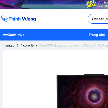
Danh mục
Trang chủ
Trang chủ
/
core I5
/
[New100%] Laptop Lenovo LOQ 2024 15IAX9