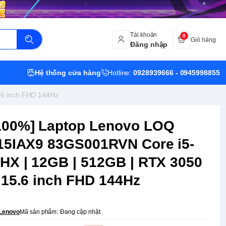
Tài khoản
0
Giỏ hàng
Đăng nhập
Hệ thống cửa hàng
Hotline:
0928939666 - 0945998855
.6 inch FHD 144Hz
00%] Laptop Lenovo LOQ
15IAX9 83GS001RVN Core i5-
HX | 12GB | 512GB | RTX 3050
 15.6 inch FHD 144Hz
Lenovo
Mã sản phẩm:
Đang cập nhật