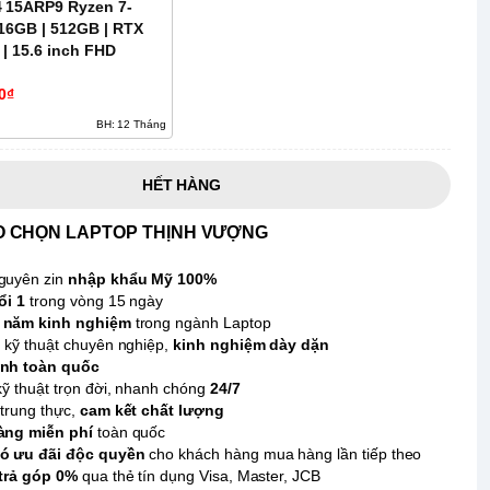
 15ARP9 Ryzen 7-
 16GB | 512GB | RTX
| 15.6 inch FHD
0₫
BH: 12 Tháng
HẾT HÀNG
O CHỌN LAPTOP THỊNH VƯỢNG
guyên zin
nhập khẩu Mỹ 100%
ổi 1
trong vòng 15 ngày
 năm kinh nghiệm
trong ngành Laptop
 kỹ thuật chuyên nghiệp,
kinh nghiệm dày dặn
nh toàn quốc
kỹ thuật trọn đời, nhanh chóng
24/7
trung thực,
cam kết chất lượng
àng miễn phí
toàn quốc
ó ưu đãi độc quyền
cho khách hàng mua hàng lần tiếp theo
 trả góp 0%
qua thẻ tín dụng Visa, Master, JCB