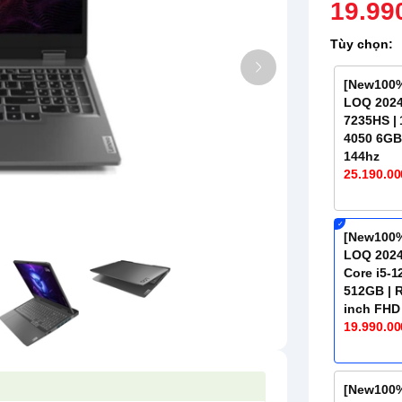
19.99
Tùy chọn:
[New100%
LOQ 2024
7235HS |
4050 6GB 
144hz
25.190.00
[New100%
LOQ 2024
Core i5-1
512GB | R
inch FHD
19.990.00
[New100%