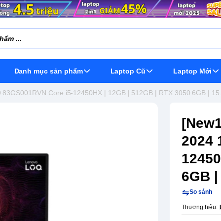
Danh mục sản phẩm
Laptop Cũ
Laptop Mới
 83GS001RVN Core i5-12450HX | 12GB | 512GB | RTX 3050 6GB | 15
[New1
2024 
12450
6GB |
So sánh
Thương hiệu: