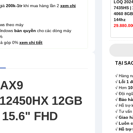
LOQ 2024
giá
200k-1tr
khi mua hàng lần 2
xem chi
7435HS |
4060 8GB 
144hz
ows theo máy
29.880.00
Windows
bản quyền
cho các dòng máy
%
trả góp 0%
xem chi tiết
TẠI SA
√ Hàng n
IAX9
√
Lỗi 1 đ
√ Hơn
10
√ Đội ngũ
-12450HX 12GB
√
Bảo hà
√ Hỗ trợ 
√ Tư vấn 
 15.6" FHD
√
Giao h
√
Luôn c
√
Hỗ trợ