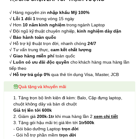
√ Hàng nguyên zin
nhập khẩu Mỹ 100%
√
Lỗi 1 đổi 1
trong vòng 15 ngày
√ Hơn
10 năm kinh nghiệm
trong ngành Laptop
√ Đội ngũ kỹ thuật chuyên nghiệp,
kinh nghiệm dày dặn
√
Bảo hành toàn quốc
√ Hỗ trợ kỹ thuật trọn đời, nhanh chóng
24/7
√ Tư vấn trung thực,
cam kết chất lượng
√
Giao hàng miễn phí
toàn quốc
√
Luôn có ưu đãi độc quyền
cho khách hàng mua hàng lần
tiếp theo
√
Hỗ trợ trả góp 0%
qua thẻ tín dụng Visa, Master, JCB
Quà tặng và khuyến mãi
1. Tặng trọn bộ linh kiện đi kèm: Balo, Cặp đựng laptop,
chuột không dây và bàn di chuột
Giá trị lên tới 600k
2. Giảm giá
200k-1tr
khi mua hàng lần 2
xem chi tiết
3. Tặng gói hậu mãi trị giá lên tới
1tr500k
- Gói bảo dưỡng Laptop
trọn đời
- Gói hỗ trợ phần mềm
trọn đời