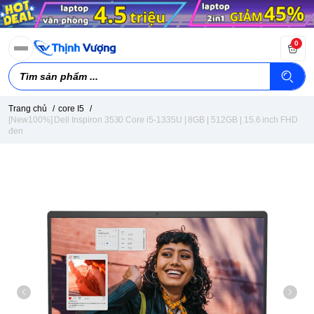
0
Trang chủ
/
core I5
/
[New100%] Dell Inspiron 3530 Core i5-1335U | 8GB | 512GB | 15.6 inch FHD
đen