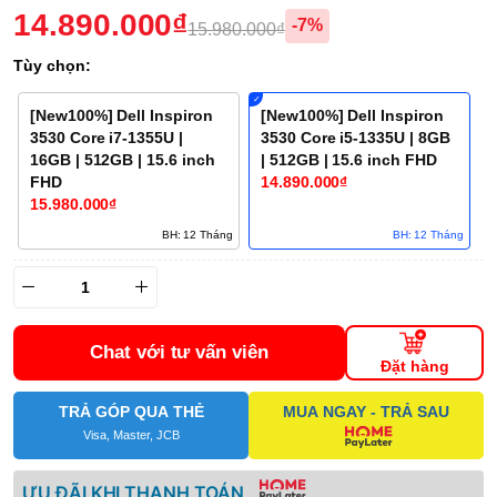
14.890.000₫
-7%
15.980.000₫
Tùy chọn:
[New100%] Dell Inspiron
[New100%] Dell Inspiron
3530 Core i7-1355U |
3530 Core i5-1335U | 8GB
16GB | 512GB | 15.6 inch
| 512GB | 15.6 inch FHD
FHD
14.890.000₫
15.980.000₫
BH: 12 Tháng
BH: 12 Tháng
Chat với tư vấn viên
Đặt hàng
TRẢ GÓP QUA THẺ
MUA NGAY - TRẢ SAU
Visa, Master, JCB
ƯU ĐÃI KHI THANH TOÁN