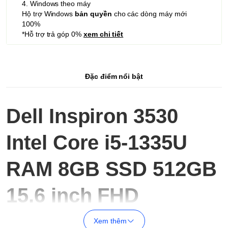
4. Windows theo máy
Hộ trợ Windows
bản quyền
cho các dòng máy mới
100%
*Hỗ trợ trả góp 0%
xem chi tiết
Đặc điểm nổi bật
Dell Inspiron 3530
Intel Core i5-1335U
RAM 8GB SSD 512GB
15.6 inch FHD
Dell Inspiron 3530 - Thông số kĩ thuật
Xem thêm
Core i5-1335U 10 cores 12 threads (3.4 GHz up to 4.6