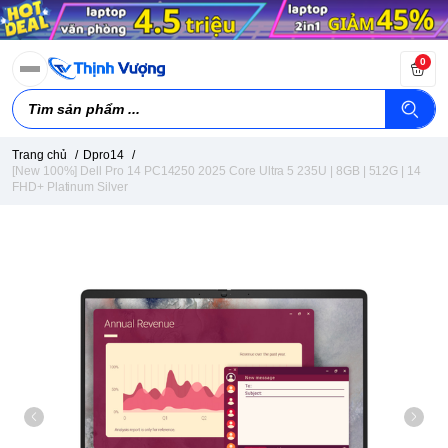
0
Trang chủ
/
Dpro14
/
[New 100%] Dell Pro 14 PC14250 2025 Core Ultra 5 235U | 8GB | 512G | 14
FHD+ Platinum Silver