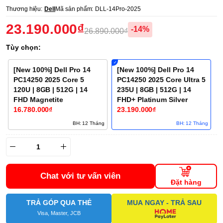
Thương hiệu:
Dell
Mã sản phẩm:
DLL-14Pro-2025
23.190.000₫
-14%
26.890.000₫
Tùy chọn:
[New 100%] Dell Pro 14
[New 100%] Dell Pro 14
PC14250 2025 Core 5
PC14250 2025 Core Ultra 5
120U | 8GB | 512G | 14
235U | 8GB | 512G | 14
FHD Magnetite
FHD+ Platinum Silver
16.780.000₫
23.190.000₫
BH: 12 Tháng
BH: 12 Tháng
Chat với tư vấn viên
Đặt hàng
TRẢ GÓP QUA THẺ
MUA NGAY - TRẢ SAU
Visa, Master, JCB