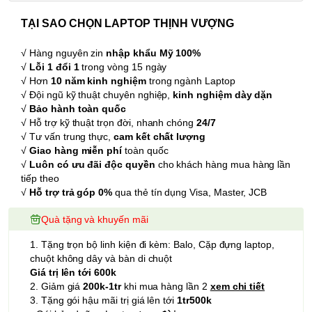
TẠI SAO CHỌN LAPTOP THỊNH VƯỢNG
√ Hàng nguyên zin
nhập khẩu Mỹ 100%
√
Lỗi 1 đổi 1
trong vòng 15 ngày
√ Hơn
10 năm kinh nghiệm
trong ngành Laptop
√ Đội ngũ kỹ thuật chuyên nghiệp,
kinh nghiệm dày dặn
√
Bảo hành toàn quốc
√ Hỗ trợ kỹ thuật trọn đời, nhanh chóng
24/7
√ Tư vấn trung thực,
cam kết chất lượng
√
Giao hàng miễn phí
toàn quốc
√
Luôn có ưu đãi độc quyền
cho khách hàng mua hàng lần
tiếp theo
√
Hỗ trợ trả góp 0%
qua thẻ tín dụng Visa, Master, JCB
Quà tặng và khuyến mãi
1. Tặng trọn bộ linh kiện đi kèm: Balo, Cặp đựng laptop,
chuột không dây và bàn di chuột
Giá trị lên tới 600k
2. Giảm giá
200k-1tr
khi mua hàng lần 2
xem chi tiết
3. Tặng gói hậu mãi trị giá lên tới
1tr500k