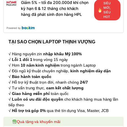
Giảm 5% – tối đa 200.000đ khi chọn
SIÊU
MỚI,
kỳ hạn 6 & 12 tháng cho khách
SIÊU
hàng đã phát sinh đơn hàng HPL
HOT
Powered by
TẠI SAO CHỌN LAPTOP THỊNH VƯỢNG
√ Hàng nguyên zin
nhập khẩu Mỹ 100%
√
Lỗi 1 đổi 1
trong vòng 15 ngày
√ Hơn
10 năm kinh nghiệm
trong ngành Laptop
√ Đội ngũ kỹ thuật chuyên nghiệp,
kinh nghiệm dày dặn
√
Bảo hành toàn quốc
√ Hỗ trợ kỹ thuật trọn đời, nhanh chóng
24/7
√ Tư vấn trung thực,
cam kết chất lượng
√
Giao hàng miễn phí
toàn quốc
√
Luôn có ưu đãi độc quyền
cho khách hàng mua hàng lần
tiếp theo
√
Hỗ trợ trả góp 0%
qua thẻ tín dụng Visa, Master, JCB
Quà tặng và khuyến mãi