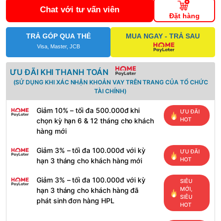
Chat với tư vấn viên
Đặt hàng
TRẢ GÓP QUA THẺ
MUA NGAY - TRẢ SAU
Visa, Master, JCB
ƯU ĐÃI KHI THANH TOÁN
(SỬ DỤNG KHI XÁC NHẬN KHOẢN VAY TRÊN TRANG CỦA TỔ CHỨC
TÀI CHÍNH)
Giảm 10% – tối đa 500.000đ khi
ƯU ĐÃI
HOT
chọn kỳ hạn 6 & 12 tháng cho khách
hàng mới
Giảm 3% – tối đa 100.000đ với kỳ
ƯU ĐÃI
HOT
hạn 3 tháng cho khách hàng mới
Giảm 3% – tối đa 100.000đ với kỳ
SIÊU
MỚI,
hạn 3 tháng cho khách hàng đã
SIÊU
phát sinh đơn hàng HPL
HOT