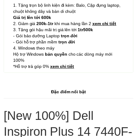
1. Tặng trọn bộ linh kiện đi kèm: Balo, Cặp đựng laptop,
chuột không dây và bàn di chuột
Giá trị lên tới 600k
2. Giảm giá
200k-1tr
khi mua hàng lần 2
xem chi tiết
3. Tặng gói hậu mãi trị giá lên tới
1tr500k
- Gói bảo dưỡng Laptop
trọn đời
- Gói hỗ trợ phần mềm
trọn đời
4. Windows theo máy
Hộ trợ Windows
bản quyền
cho các dòng máy mới
100%
*Hỗ trợ trả góp 0%
xem chi tiết
Đặc điểm nổi bật
[New 100%] Dell
Inspiron Plus 14 7440F-