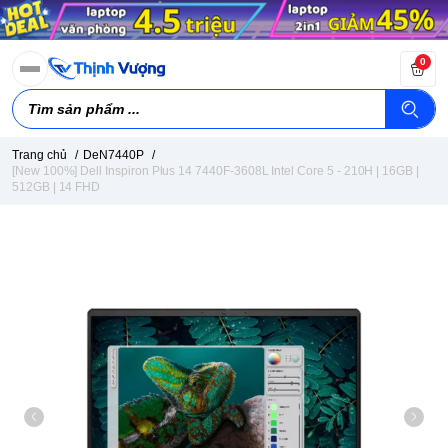
0
Trang chủ
/
DeN7440P
/
[New 100%] Dell Inspiron Plus 14 7440F-3608L Intel Core 5 - 210H | 16GB |
512GB | 14 FHD