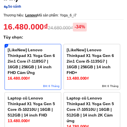
So sánh
Thương hiệu:
Lenovo
Mã sản phẩm:
Yoga_6_i7
16.480.000₫
-34%
24.680.000₫
Tùy chọn:
[LikeNew] Lenovo
[LikeNew] Lenovo
Thinkpad X1 Yoga Gen 6
Thinkpad X1 Yoga Gen 6
2in1 Core i7-1185G7 |
2in1 Core i5-1135G7 |
16GB | 256GB | 14 inch
16GB | 256GB | 14 inch
FHD Cảm Ứng
FHD+
16.480.000₫
13.480.000₫
BH: 6 Tháng
BH: 6 Tháng
Laptop cũ Lenovo
Laptop cũ Lenovo
Thinkpad X1 Yoga Gen 5
Thinkpad X1 Yoga Gen 5
Core i5-10210U | 16GB |
Core i7-10510U | 16GB |
512GB | 14 inch FHD
512GB | 14 inch 2K Cảm
13.480.000₫
ứng
14.780.000₫