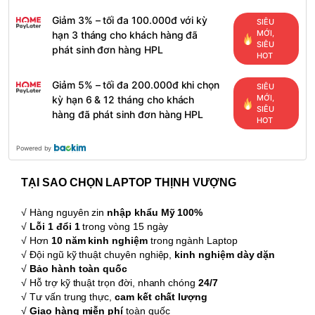
Giảm 3% – tối đa 100.000đ với kỳ
SIÊU
MỚI,
hạn 3 tháng cho khách hàng đã
SIÊU
phát sinh đơn hàng HPL
HOT
Giảm 5% – tối đa 200.000đ khi chọn
SIÊU
MỚI,
kỳ hạn 6 & 12 tháng cho khách
SIÊU
hàng đã phát sinh đơn hàng HPL
HOT
Powered by
TẠI SAO CHỌN LAPTOP THỊNH VƯỢNG
√ Hàng nguyên zin
nhập khẩu Mỹ 100%
√
Lỗi 1 đổi 1
trong vòng 15 ngày
√ Hơn
10 năm kinh nghiệm
trong ngành Laptop
√ Đội ngũ kỹ thuật chuyên nghiệp,
kinh nghiệm dày dặn
√
Bảo hành toàn quốc
√ Hỗ trợ kỹ thuật trọn đời, nhanh chóng
24/7
√ Tư vấn trung thực,
cam kết chất lượng
√
Giao hàng miễn phí
toàn quốc