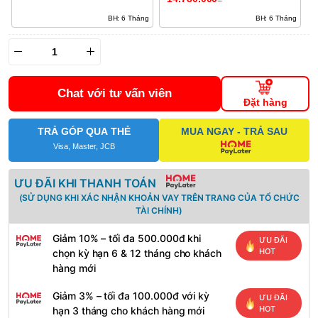
BH: 6 Tháng
BH: 6 Tháng
Chat với tư vấn viên
Đặt hàng
TRẢ GÓP QUA THẺ
MUA NGAY - TRẢ SAU
Visa, Master, JCB
ƯU ĐÃI KHI THANH TOÁN
(SỬ DỤNG KHI XÁC NHẬN KHOẢN VAY TRÊN TRANG CỦA TỔ CHỨC
TÀI CHÍNH)
Giảm 10% – tối đa 500.000đ khi
ƯU ĐÃI
HOT
chọn kỳ hạn 6 & 12 tháng cho khách
hàng mới
Giảm 3% – tối đa 100.000đ với kỳ
ƯU ĐÃI
HOT
hạn 3 tháng cho khách hàng mới