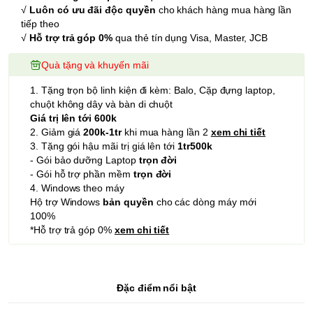
√
Luôn có ưu đãi độc quyền
cho khách hàng mua hàng lần
tiếp theo
√
Hỗ trợ trả góp 0%
qua thẻ tín dụng Visa, Master, JCB
Quà tặng và khuyến mãi
1. Tặng trọn bộ linh kiện đi kèm: Balo, Cặp đựng laptop,
chuột không dây và bàn di chuột
Giá trị lên tới 600k
2. Giảm giá
200k-1tr
khi mua hàng lần 2
xem chi tiết
3. Tặng gói hậu mãi trị giá lên tới
1tr500k
- Gói bảo dưỡng Laptop
trọn đời
- Gói hỗ trợ phần mềm
trọn đời
4. Windows theo máy
Hộ trợ Windows
bản quyền
cho các dòng máy mới
100%
*Hỗ trợ trả góp 0%
xem chi tiết
Đặc điểm nổi bật