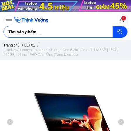
0
Trang chủ
/
LETX1
/
[LikeNew] Lenovo Thinkpad X1 Yoga Gen 6 2in1 Core i7-1185G7 | 16GB |
256GB | 14 inch FHD Cảm Ứng (Tặng kèm bút)