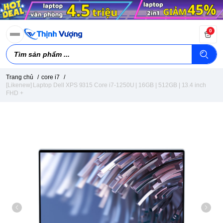
0
Trang chủ
/
core i7
/
[Likenew] Laptop Dell XPS 9315 Core i7-1250U | 16GB | 512GB | 13.4 inch
FHD +