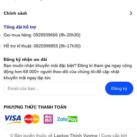
bo mạch), hỗ trợ dual-channel với tốc độ bus 5.200 MHz. Card đồ
hoạ i5 và i7 của Dell xps 13 9315 được tích hợp Iris Xe đem đến
khả năng xử lý đồ hoạ 2D, 3D, render video hay chơi các tựa game
Chính sách
mạnh vô cùng mượt mà, trơn chu.
Trải nghiệm sản phẩm: Dell
Tổng đài hỗ trợ
Gọi mua hàng: 0928939666 (8h-20h30)
xps 9315
MIỄN PHÍ tại
Hỗ trợ kĩ thuật: 0825998855 (8h-17h30)
LAPTOP THỊNH VƯỢNG
Đăng ký nhận ưu đãi
Địa chỉ:
71 Thiên Hiền, Mỹ Đình 1, Nam Từ Liêm, Hà Nội
Bạn muốn nhận khuyến mãi đặc biệt? Đăng kí tham gia ngay cộng
Hotline:
0945.99.88.55 - 0928.939.666
động hơn 68.000+ người theo dõi của chúng tôi để cập nhật
Fanpage:
Laptop Thịnh Vượng
khuyến mãi ngay lập tức
Tiktok:
LaptopTV - Thịnh Vượng
Đăng ký
Youtube:
Thịnh Vượng
PHƯƠNG THỨC THANH TOÁN
© Bản quyền thuộc về
Laptop Thịnh Vượng
| Cung cấp bởi