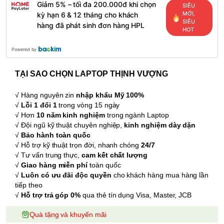
Giảm 5% – tối đa 200.000đ khi chọn
SIÊU
MỚI,
kỳ hạn 6 & 12 tháng cho khách
SIÊU
hàng đã phát sinh đơn hàng HPL
HOT
Powered by
TẠI SAO CHỌN LAPTOP THỊNH VƯỢNG
√ Hàng nguyên zin
nhập khẩu Mỹ 100%
√
Lỗi 1 đổi 1
trong vòng 15 ngày
√ Hơn
10 năm kinh nghiệm
trong ngành Laptop
√ Đội ngũ kỹ thuật chuyên nghiệp,
kinh nghiệm dày dặn
√
Bảo hành toàn quốc
√ Hỗ trợ kỹ thuật trọn đời, nhanh chóng
24/7
√ Tư vấn trung thực,
cam kết chất lượng
√
Giao hàng miễn phí
toàn quốc
√
Luôn có ưu đãi độc quyền
cho khách hàng mua hàng lần
tiếp theo
√
Hỗ trợ trả góp 0%
qua thẻ tín dụng Visa, Master, JCB
Quà tặng và khuyến mãi