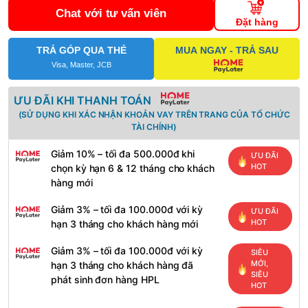
Chat với tư vấn viên
Đặt hàng
TRẢ GÓP QUA THẺ
MUA NGAY - TRẢ SAU
Visa, Master, JCB
ƯU ĐÃI KHI THANH TOÁN
(SỬ DỤNG KHI XÁC NHẬN KHOẢN VAY TRÊN TRANG CỦA TỔ CHỨC
TÀI CHÍNH)
Giảm 10% – tối đa 500.000đ khi
ƯU ĐÃI
HOT
chọn kỳ hạn 6 & 12 tháng cho khách
hàng mới
Giảm 3% – tối đa 100.000đ với kỳ
ƯU ĐÃI
HOT
hạn 3 tháng cho khách hàng mới
Giảm 3% – tối đa 100.000đ với kỳ
SIÊU
MỚI,
hạn 3 tháng cho khách hàng đã
SIÊU
phát sinh đơn hàng HPL
HOT