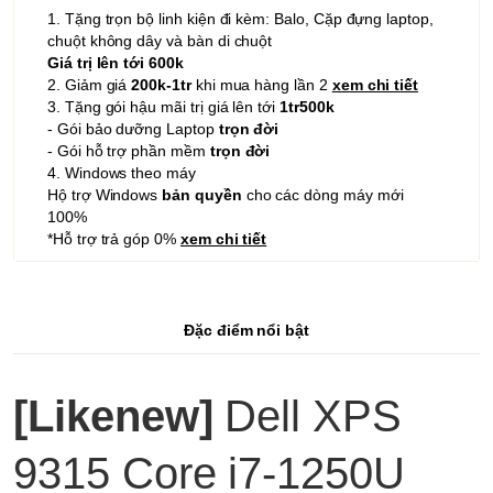
1. Tặng trọn bộ linh kiện đi kèm: Balo, Cặp đựng laptop,
chuột không dây và bàn di chuột
Giá trị lên tới 600k
2. Giảm giá
200k-1tr
khi mua hàng lần 2
xem chi tiết
3. Tặng gói hậu mãi trị giá lên tới
1tr500k
- Gói bảo dưỡng Laptop
trọn đời
- Gói hỗ trợ phần mềm
trọn đời
4. Windows theo máy
Hộ trợ Windows
bản quyền
cho các dòng máy mới
100%
*Hỗ trợ trả góp 0%
xem chi tiết
Đặc điểm nổi bật
[Likenew]
Dell XPS
9315 Core i7-1250U