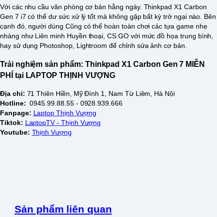
Với các nhu cầu văn phòng cơ bản hằng ngày. Thinkpad X1 Carbon
Gen 7 i7 có thể dư sức xử lý tốt mà không gặp bất kỳ trở ngại nào. Bên
cạnh đó, người dùng Cũng có thể hoàn toàn chơi các tựa game nhẹ
nhàng như Liên minh Huyền thoại, CS:GO với mức đồ họa trung bình,
hay sử dụng Photoshop, Lightroom để chỉnh sửa ảnh cơ bản.
Trải nghiệm sản phẩm: Thinkpad X1 Carbon Gen 7
MIỄN
PHÍ tại LAPTOP THỊNH VƯỢNG
Địa chỉ:
71 Thiên Hiền, Mỹ Đình 1, Nam Từ Liêm, Hà Nội
Hotline:
0945.99.88.55 - 0928.939.666
Fanpage:
Laptop Thịnh Vượng
Tiktok:
LaptopTV - Thịnh Vượng
Youtube:
Thịnh Vượng
Sản phẩm liên quan