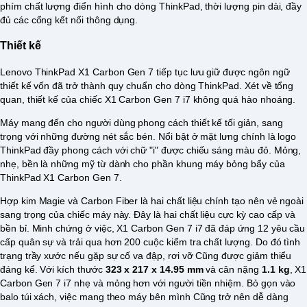
phím chất lượng điển hình cho dòng ThinkPad, thời lượng pin dài, đầy
đủ các cổng kết nối thông dụng.
Thiết kế
Lenovo ThinkPad X1 Carbon Gen 7 tiếp tục lưu giữ được ngôn ngữ
thiết kế vốn đã trở thành quy chuẩn cho dòng ThinkPad. Xét về tổng
quan, thiết kế của chiếc X1 Carbon Gen 7 i7 không quá hào nhoáng.
Máy mang đến cho người dùng phong cách thiết kế tối giản, sang
trọng với những đường nét sắc bén. Nổi bật ở mặt lưng chính là logo
ThinkPad đầy phong cách với chữ "i" được chiếu sáng màu đỏ. Mỏng,
nhẹ, bền là những mỹ từ dành cho phần khung máy bỏng bẩy của
ThinkPad X1 Carbon Gen 7.
Hợp kim Magie và Carbon Fiber là hai chất liệu chính tạo nên vẻ ngoài
sang trọng của chiếc máy này. Đây là hai chất liệu cực kỳ cao cấp và
bền bỉ. Minh chứng ở việc, X1 Carbon Gen 7 i7 đã đáp ứng 12 yêu cầu
cấp quân sự và trải qua hơn 200 cuộc kiểm tra chất lượng. Do đó tình
trạng trầy xước nếu gặp sự cố va đập, rơi vỡ Cũng được giảm thiểu
đáng kể. Với kích thước
323 x 217 x 14.95 mm
và cân nặng
1.1 kg
, X1
Carbon Gen 7 i7 nhẹ và mỏng hơn với người tiền nhiệm. Bỏ gọn vào
balo túi xách, việc mang theo máy bên mình Cũng trở nên dễ dàng