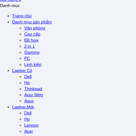
Danh mục
Trang chủ
Danh mục sản phẩm
Văn phòng
Cao cấp
Đồ hoạ
2 in 1
Gaming
PC
Linh kiện
Laptop Cũ
Dell
Hp
Thinkpad
Acer Nitro
Asus
Laptop Mới
Dell
Hp
Lenovo
Acer