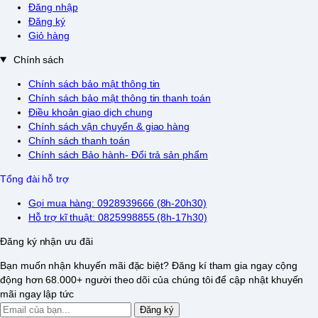
Đăng nhập
Đăng ký
Giỏ hàng
Chính sách
Chính sách bảo mật thông tin
Chính sách bảo mật thông tin thanh toán
Điều khoản giao dịch chung
Chính sách vận chuyển & giao hàng
Chính sách thanh toán
Chính sách Bảo hành- Đổi trả sản phẩm
Tổng đài hỗ trợ
Gọi mua hàng: 0928939666 (8h-20h30)
Hỗ trợ kĩ thuật: 0825998855 (8h-17h30)
Đăng ký nhận ưu đãi
Bạn muốn nhận khuyến mãi đặc biệt? Đăng kí tham gia ngay cộng
động hơn 68.000+ người theo dõi của chúng tôi để cập nhật khuyến
mãi ngay lập tức
Đăng ký