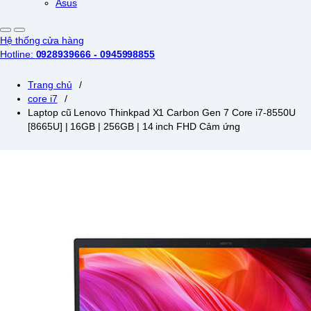
Asus
Hệ thống cửa hàng
Hotline:
0928939666 - 0945998855
Trang chủ
/
core i7
/
Laptop cũ Lenovo Thinkpad X1 Carbon Gen 7 Core i7-8550U
[8665U] | 16GB | 256GB | 14 inch FHD Cảm ứng