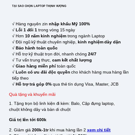
TẠI SAO CHỌN LAPTOP THỊNH VƯỢNG
√ Hàng nguyên zin
nhập khẩu Mỹ 100%
√
Lỗi 1 đổi 1
trong vòng 15 ngày
√ Hơn
10 năm kinh nghiệm
trong ngành Laptop
√ Đội ngũ kỹ thuật chuyên nghiệp,
kinh nghiệm dày dặn
√
Bảo hành toàn quốc
√ Hỗ trợ kỹ thuật trọn đời, nhanh chóng
24/7
√ Tư vấn trung thực,
cam kết chất lượng
√
Giao hàng miễn phí
toàn quốc
√
Luôn có ưu đãi độc quyền
cho khách hàng mua hàng lần
tiếp theo
√
Hỗ trợ trả góp 0%
qua thẻ tín dụng Visa, Master, JCB
Quà tặng và khuyến mãi
1. Tặng trọn bộ linh kiện đi kèm: Balo, Cặp đựng laptop,
chuột không dây và bàn di chuột
Giá trị lên tới 600k
2. Giảm giá
200k-1tr
khi mua hàng lần 2
xem chi tiết