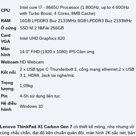
Intel core I7 - 8665U Processor (1.80GHz, up to 4.60GHz
CPU
with Turbo Boost, 4 Cores, 8MB Cache)
RAM
16GB LPDDR3 Buz 2133MHz 8GB LPDDR3 Buz 2133MHz
Ổ cứng
SSD M.2 NMVe 256GB
Card
Intel UHD Graphics 620
VGA
Màn
14.0" FHD (1920 x 1080) IPS
Cảm ứng
hình
Webcam
HD Webcam
2 x USB type C Thunderbolt 3, cổng mạng ethernet,2 x USB
Kết nối
3.1, HDMI, Jack tai nghe/mic
Trọng
1,09kg
lượng
Pin
4-5h sử dụng liên tục
Hệ điều
Windows 10
hành
Lenovo ThinkPad X1 Carbon Gen 7
có thiết kế mỏng, nhẹ nhưng vô
cùng chắc chắn, đạt độ bền chuẩn quân đội, màn hình 2K sắc nét, bàn