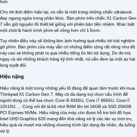
hơn.
Cho tới thời điểm hiện tại, nó vẫn là một trong những chiếc ultrabook
đẹp ngang ngửa trong phân khúc. Bàn phím trên chiếc X1 Carbon Gen
7 vẫn giữ nguyên lối thiết kế giống với phiên bản tiền nhiệm. Khác biệt
một chút là hành trình phím sẽ nông hơn chỉ 1.5mm.
Tuy nhiên điều này sẽ không làm ảnh hưởng quá nhiều tới trải nghiệm
gõ phím. Bàn phím của máy vẫn có những điểm cộng rất riêng như độ
nảy cao và không phát ra quá nhiều tiếng ồn khi sử dụng. Do đó mà
ngay cả với những khách hàng kỹ tính nhất, nó vẫn đem lại một sự hài
lòng tuyệt đối.
Hiệu nặng
Hiệu năng là một trong những yếu tố đáng để quan tâm trước khi mua
Thinkpad X1 Carbon Gen 7. Máy có đa dạng tuỳ chọn cấu hình để
người dùng có thể lựa chọn: Core i5 8265U, Core i7 8665U, Core i7
10510U, ... Cùng với đó là bộ nhớ RAM lên tới 16GB và SSD 256GB
PCI Express NVMe. Hiệu năng của máy còn được hỗ trợ bởi đồ họa
Intel UHD Graphics 620 mang đến khả năng xử lý các tác vụ trơn tru,
hiệu quả và mượt mà những chương trình tận dụng đa nhân, đa luồng
xử lý.