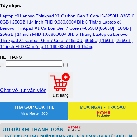
Tùy chọn:
Laptop cũ Lenovo Thinkpad X1 Carbon Gen 7 Core i5-8250U [8365U] |
8GB | 256GB | 14 inch FHD
9.080.000₫
BH: 6 Tháng
Laptop cũ
Lenovo Thinkpad X1 Carbon Gen 7 Core i7-8550U [8665U] | 16GB |
256GB | 14 inch FHD
10.680.000₫
BH: 6 Tháng
Laptop cũ Lenovo
Thinkpad X1 Carbon Gen 7 Core i7-8550U [8665U] | 16GB | 256GB |
14 inch FHD Cảm ứng
11.180.000₫
BH: 6 Tháng
HẾT HÀNG
Chat với tư vấn viên
Đặt hàng
TRẢ GÓP QUA THẺ
MUA NGAY - TRẢ SAU
Visa, Master, JCB
ƯU ĐÃI KHI THANH TOÁN
(SỬ DỤNG KHI XÁC NHẬN KHOẢN VAY TRÊN TRANG CỦA TỔ CHỨC TÀI