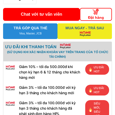
Chat với tư vấn viên
Đặt hàng
TRẢ GÓP QUA THẺ
MUA NGAY - TRẢ SAU
Visa, Master, JCB
ƯU ĐÃI KHI THANH TOÁN
(SỬ DỤNG KHI XÁC NHẬN KHOẢN VAY TRÊN TRANG CỦA TỔ CHỨC
TÀI CHÍNH)
Giảm 10% – tối đa 500.000đ khi
ƯU ĐÃI
HOT
chọn kỳ hạn 6 & 12 tháng cho khách
hàng mới
Giảm 3% – tối đa 100.000đ với kỳ
ƯU ĐÃI
HOT
hạn 3 tháng cho khách hàng mới
Giảm 3% – tối đa 100.000đ với kỳ
SIÊU
MỚI,
hạn 3 tháng cho khách hàng đã
SIÊU
phát sinh đơn hàng HPL