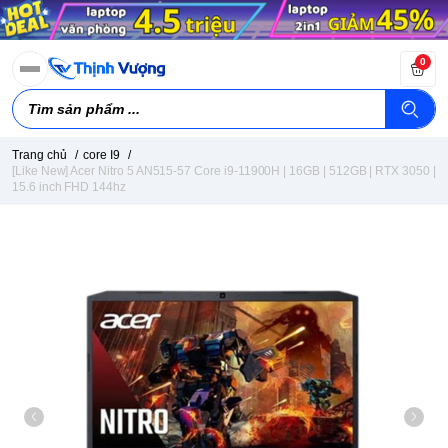
0
Trang chủ
/
core I9
/
[Like New] Acer Nitro 5 AN515-57 Core i9-11900H | 16GB | 512GB | RTX 3050 |
15.6 inch FHD 144hz