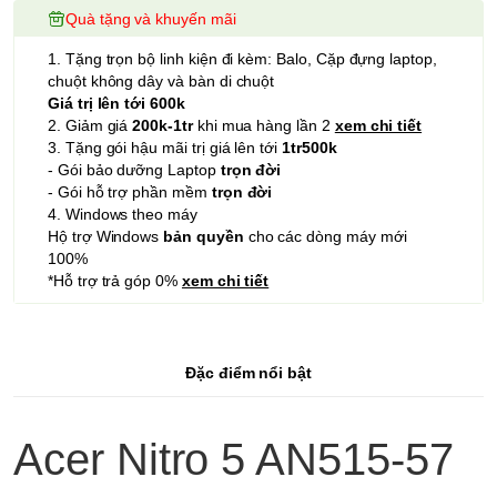
Quà tặng và khuyến mãi
1. Tặng trọn bộ linh kiện đi kèm: Balo, Cặp đựng laptop,
chuột không dây và bàn di chuột
Giá trị lên tới 600k
2. Giảm giá
200k-1tr
khi mua hàng lần 2
xem chi tiết
3. Tặng gói hậu mãi trị giá lên tới
1tr500k
- Gói bảo dưỡng Laptop
trọn đời
- Gói hỗ trợ phần mềm
trọn đời
4. Windows theo máy
Hộ trợ Windows
bản quyền
cho các dòng máy mới
100%
*Hỗ trợ trả góp 0%
xem chi tiết
Đặc điểm nổi bật
Acer Nitro 5 AN515-57