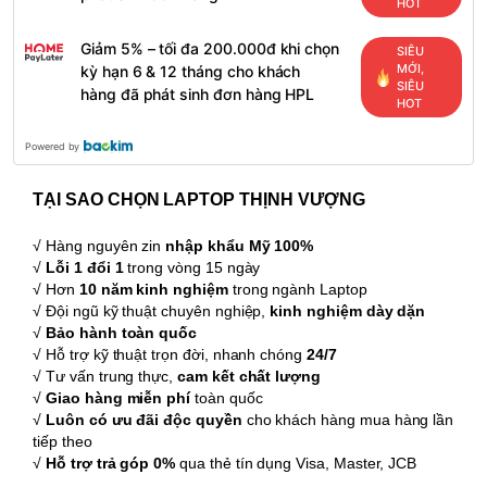
HOT
Giảm 5% – tối đa 200.000đ khi chọn
SIÊU
MỚI,
kỳ hạn 6 & 12 tháng cho khách
SIÊU
hàng đã phát sinh đơn hàng HPL
HOT
Powered by
TẠI SAO CHỌN LAPTOP THỊNH VƯỢNG
√ Hàng nguyên zin
nhập khẩu Mỹ 100%
√
Lỗi 1 đổi 1
trong vòng 15 ngày
√ Hơn
10 năm kinh nghiệm
trong ngành Laptop
√ Đội ngũ kỹ thuật chuyên nghiệp,
kinh nghiệm dày dặn
√
Bảo hành toàn quốc
√ Hỗ trợ kỹ thuật trọn đời, nhanh chóng
24/7
√ Tư vấn trung thực,
cam kết chất lượng
√
Giao hàng miễn phí
toàn quốc
√
Luôn có ưu đãi độc quyền
cho khách hàng mua hàng lần
tiếp theo
√
Hỗ trợ trả góp 0%
qua thẻ tín dụng Visa, Master, JCB