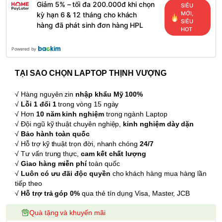
Giảm 5% – tối đa 200.000đ khi chọn
SIÊU
MỚI,
kỳ hạn 6 & 12 tháng cho khách
SIÊU
hàng đã phát sinh đơn hàng HPL
HOT
Powered by
TẠI SAO CHỌN LAPTOP THỊNH VƯỢNG
√ Hàng nguyên zin
nhập khẩu Mỹ 100%
√
Lỗi 1 đổi 1
trong vòng 15 ngày
√ Hơn
10 năm kinh nghiệm
trong ngành Laptop
√ Đội ngũ kỹ thuật chuyên nghiệp,
kinh nghiệm dày dặn
√
Bảo hành toàn quốc
√ Hỗ trợ kỹ thuật trọn đời, nhanh chóng
24/7
√ Tư vấn trung thực,
cam kết chất lượng
√
Giao hàng miễn phí
toàn quốc
√
Luôn có ưu đãi độc quyền
cho khách hàng mua hàng lần
tiếp theo
√
Hỗ trợ trả góp 0%
qua thẻ tín dụng Visa, Master, JCB
Quà tặng và khuyến mãi