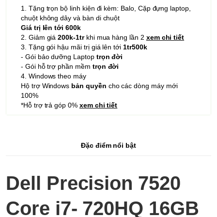
1. Tặng trọn bộ linh kiện đi kèm: Balo, Cặp đựng laptop,
chuột không dây và bàn di chuột
Giá trị lên tới 600k
2. Giảm giá
200k-1tr
khi mua hàng lần 2
xem chi tiết
3. Tặng gói hậu mãi trị giá lên tới
1tr500k
- Gói bảo dưỡng Laptop
trọn đời
- Gói hỗ trợ phần mềm
trọn đời
4. Windows theo máy
Hộ trợ Windows
bản quyền
cho các dòng máy mới
100%
*Hỗ trợ trả góp 0%
xem chi tiết
Đặc điểm nổi bật
Dell Precision 7520
Core i7- 720HQ 16GB