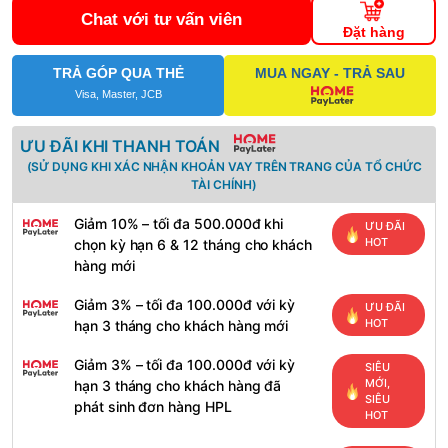
Chat với tư vấn viên
Đặt hàng
TRẢ GÓP QUA THẺ
MUA NGAY - TRẢ SAU
Visa, Master, JCB
ƯU ĐÃI KHI THANH TOÁN
(SỬ DỤNG KHI XÁC NHẬN KHOẢN VAY TRÊN TRANG CỦA TỔ CHỨC
TÀI CHÍNH)
Giảm 10% – tối đa 500.000đ khi
ƯU ĐÃI
HOT
chọn kỳ hạn 6 & 12 tháng cho khách
hàng mới
Giảm 3% – tối đa 100.000đ với kỳ
ƯU ĐÃI
HOT
hạn 3 tháng cho khách hàng mới
Giảm 3% – tối đa 100.000đ với kỳ
SIÊU
MỚI,
hạn 3 tháng cho khách hàng đã
SIÊU
phát sinh đơn hàng HPL
HOT