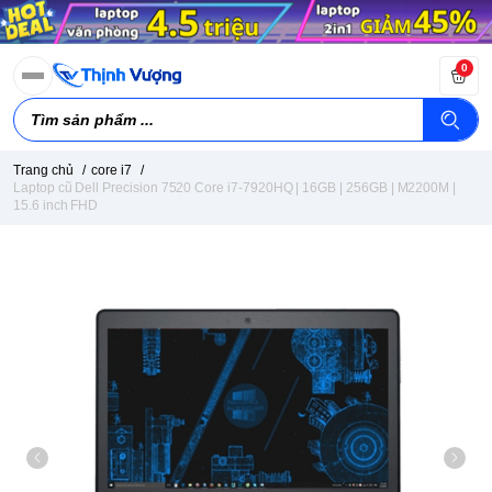
0
Trang chủ
/
core i7
/
Laptop cũ Dell Precision 7520 Core i7-7920HQ | 16GB | 256GB | M2200M |
15.6 inch FHD