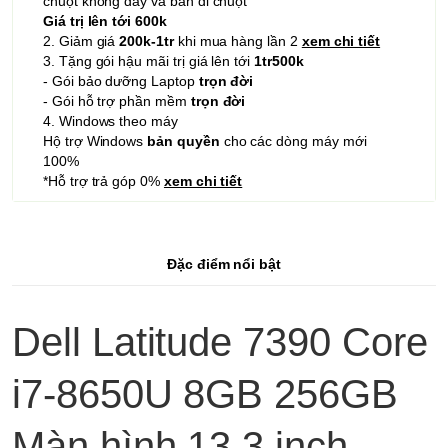
chuột không dây và bàn di chuột
Giá trị lên tới 600k
2. Giảm giá
200k-1tr
khi mua hàng lần 2
xem chi tiết
3. Tặng gói hậu mãi trị giá lên tới
1tr500k
- Gói bảo dưỡng Laptop
trọn đời
- Gói hỗ trợ phần mềm
trọn đời
4. Windows theo máy
Hộ trợ Windows
bản quyền
cho các dòng máy mới
100%
*Hỗ trợ trả góp 0%
xem chi tiết
Đặc điểm nổi bật
Dell Latitude 7390 Core
i7-8650U 8GB 256GB
Màn hình 13.3 inch