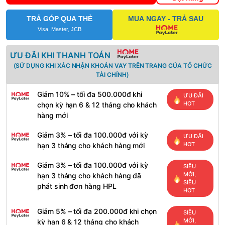
TRẢ GÓP QUA THẺ
MUA NGAY - TRẢ SAU
Visa, Master, JCB
ƯU ĐÃI KHI THANH TOÁN
(SỬ DỤNG KHI XÁC NHẬN KHOẢN VAY TRÊN TRANG CỦA TỔ CHỨC
TÀI CHÍNH)
Giảm 10% – tối đa 500.000đ khi
ƯU ĐÃI
HOT
chọn kỳ hạn 6 & 12 tháng cho khách
hàng mới
Giảm 3% – tối đa 100.000đ với kỳ
ƯU ĐÃI
HOT
hạn 3 tháng cho khách hàng mới
Giảm 3% – tối đa 100.000đ với kỳ
SIÊU
MỚI,
hạn 3 tháng cho khách hàng đã
SIÊU
phát sinh đơn hàng HPL
HOT
Giảm 5% – tối đa 200.000đ khi chọn
SIÊU
MỚI,
kỳ hạn 6 & 12 tháng cho khách