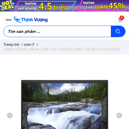
0
Trang chủ
/
core i7
/
Laptop cũ Dell Latitude 7390 Core i7-8650U | 8GB | 256GB | 13.3 inch FHD