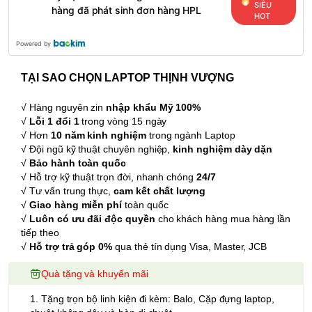
SIÊU
hàng đã phát sinh đơn hàng HPL
HOT
Powered by
TẠI SAO CHỌN LAPTOP THỊNH VƯỢNG
√ Hàng nguyên zin
nhập khẩu Mỹ 100%
√
Lỗi 1 đổi 1
trong vòng 15 ngày
√ Hơn
10 năm kinh nghiệm
trong ngành Laptop
√ Đội ngũ kỹ thuật chuyên nghiệp,
kinh nghiệm dày dặn
√
Bảo hành toàn quốc
√ Hỗ trợ kỹ thuật trọn đời, nhanh chóng
24/7
√ Tư vấn trung thực,
cam kết chất lượng
√
Giao hàng miễn phí
toàn quốc
√
Luôn có ưu đãi độc quyền
cho khách hàng mua hàng lần
tiếp theo
√
Hỗ trợ trả góp 0%
qua thẻ tín dụng Visa, Master, JCB
Quà tặng và khuyến mãi
1. Tặng trọn bộ linh kiện đi kèm: Balo, Cặp đựng laptop,