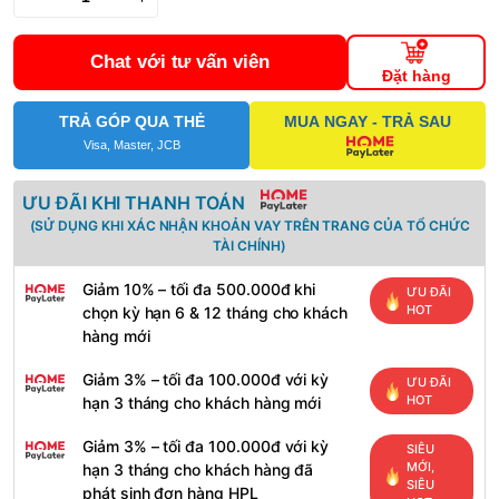
Chat với tư vấn viên
Đặt hàng
TRẢ GÓP QUA THẺ
MUA NGAY - TRẢ SAU
Visa, Master, JCB
ƯU ĐÃI KHI THANH TOÁN
(SỬ DỤNG KHI XÁC NHẬN KHOẢN VAY TRÊN TRANG CỦA TỔ CHỨC
TÀI CHÍNH)
Giảm 10% – tối đa 500.000đ khi
ƯU ĐÃI
HOT
chọn kỳ hạn 6 & 12 tháng cho khách
hàng mới
Giảm 3% – tối đa 100.000đ với kỳ
ƯU ĐÃI
HOT
hạn 3 tháng cho khách hàng mới
Giảm 3% – tối đa 100.000đ với kỳ
SIÊU
MỚI,
hạn 3 tháng cho khách hàng đã
SIÊU
phát sinh đơn hàng HPL