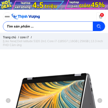
0
Trang chủ
/
core i7
/
[Like New] Dell latitude 5320 2in1 Core i7-1185G7 | 16GB | 256GB | 13.3 inch
FHD Cảm ứng