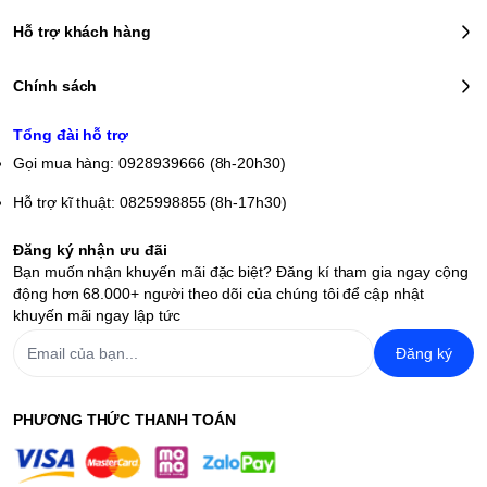
lượng lưu trữ lên đến 256GB. Bộ xử lý Intel® Core ™ i5 vPro® thế
hệ thứ 11 Mới mang đến cho bạn sự trải nghiệm về hiệu suất, khả
Hỗ trợ khách hàng
năng quản lý, các tính năng bảo mật tích hợp. Nền tảng này được
xây dựng để phục vụ cho đối tượng doanh nghiệp và doanh nhân.
Chính sách
Trải nghiệm sản phẩm: Dell
Tổng đài hỗ trợ
latitude 5320
MIỄN PHÍ tại
Gọi mua hàng: 0928939666 (8h-20h30)
LAPTOP THỊNH VƯỢNG
Hỗ trợ kĩ thuật: 0825998855 (8h-17h30)
Địa chỉ:
71 Thiên Hiền, Mỹ Đình 1, Nam Từ Liêm, Hà Nội
Hotline:
Đăng ký nhận ưu đãi
0945.99.88.55 – 0928.939.666
Fanpage:
Laptop Thịnh Vượng
Bạn muốn nhận khuyến mãi đặc biệt? Đăng kí tham gia ngay cộng
Tiktok:
LaptopTV - Thịnh Vượng
Youtube:
Thịnh Vượng
Thảm
động hơn 68.000+ người theo dõi của chúng tôi để cập nhật
khảo thêm cùng Laptop Thịnh Vượng
khuyến mãi ngay lập tức
Đăng ký
PHƯƠNG THỨC THANH TOÁN