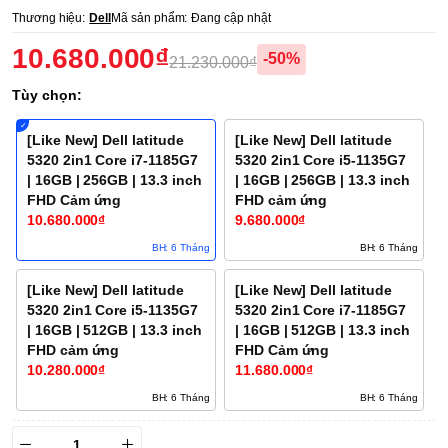
Thương hiệu:
Dell
Mã sản phẩm:
Đang cập nhật
10.680.000₫
-50%
21.230.000₫
Tùy chọn:
[Like New] Dell latitude
[Like New] Dell latitude
5320 2in1 Core i7-1185G7
5320 2in1 Core i5-1135G7
| 16GB | 256GB | 13.3 inch
| 16GB | 256GB | 13.3 inch
FHD Cảm ứng
FHD cảm ứng
10.680.000₫
9.680.000₫
BH: 6 Tháng
BH: 6 Tháng
[Like New] Dell latitude
[Like New] Dell latitude
5320 2in1 Core i5-1135G7
5320 2in1 Core i7-1185G7
| 16GB | 512GB | 13.3 inch
| 16GB | 512GB | 13.3 inch
FHD cảm ứng
FHD Cảm ứng
10.280.000₫
11.680.000₫
BH: 6 Tháng
BH: 6 Tháng