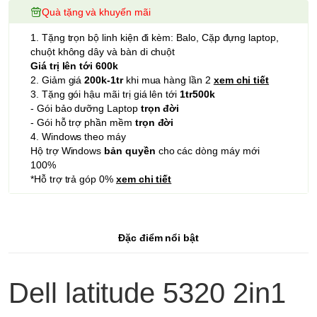
Quà tặng và khuyến mãi
1. Tặng trọn bộ linh kiện đi kèm: Balo, Cặp đựng laptop,
chuột không dây và bàn di chuột
Giá trị lên tới 600k
2. Giảm giá
200k-1tr
khi mua hàng lần 2
xem chi tiết
3. Tặng gói hậu mãi trị giá lên tới
1tr500k
- Gói bảo dưỡng Laptop
trọn đời
- Gói hỗ trợ phần mềm
trọn đời
4. Windows theo máy
Hộ trợ Windows
bản quyền
cho các dòng máy mới
100%
*Hỗ trợ trả góp 0%
xem chi tiết
Đặc điểm nổi bật
Dell latitude 5320 2in1