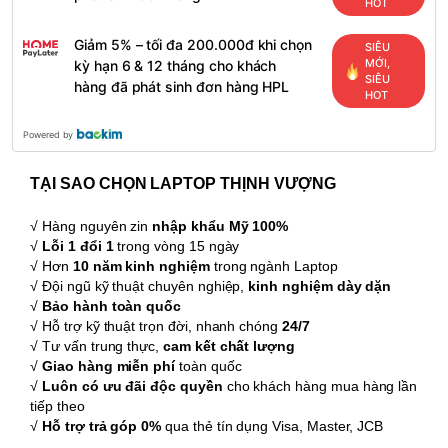
HOT
Giảm 5% – tối đa 200.000đ khi chọn
SIÊU
MỚI,
kỳ hạn 6 & 12 tháng cho khách
SIÊU
hàng đã phát sinh đơn hàng HPL
HOT
Powered by
TẠI SAO CHỌN LAPTOP THỊNH VƯỢNG
√ Hàng nguyên zin
nhập khẩu Mỹ 100%
√
Lỗi 1 đổi 1
trong vòng 15 ngày
√ Hơn
10 năm kinh nghiệm
trong ngành Laptop
√ Đội ngũ kỹ thuật chuyên nghiệp,
kinh nghiệm dày dặn
√
Bảo hành toàn quốc
√ Hỗ trợ kỹ thuật trọn đời, nhanh chóng
24/7
√ Tư vấn trung thực,
cam kết chất lượng
√
Giao hàng miễn phí
toàn quốc
√
Luôn có ưu đãi độc quyền
cho khách hàng mua hàng lần
tiếp theo
√
Hỗ trợ trả góp 0%
qua thẻ tín dụng Visa, Master, JCB