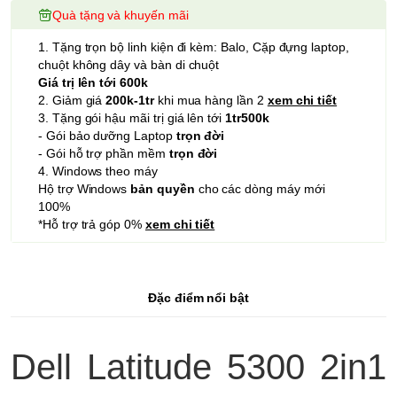
Quà tặng và khuyến mãi
1. Tặng trọn bộ linh kiện đi kèm: Balo, Cặp đựng laptop,
chuột không dây và bàn di chuột
Giá trị lên tới 600k
2. Giảm giá
200k-1tr
khi mua hàng lần 2
xem chi tiết
3. Tặng gói hậu mãi trị giá lên tới
1tr500k
- Gói bảo dưỡng Laptop
trọn đời
- Gói hỗ trợ phần mềm
trọn đời
4. Windows theo máy
Hộ trợ Windows
bản quyền
cho các dòng máy mới
100%
*Hỗ trợ trả góp 0%
xem chi tiết
Đặc điểm nổi bật
Dell Latitude 5300 2in1