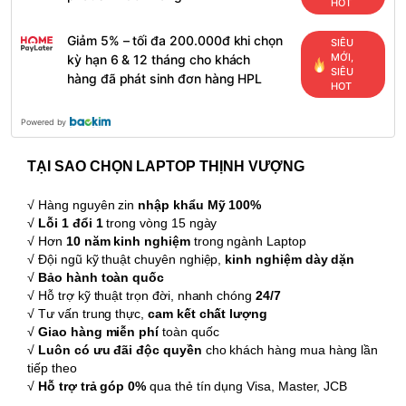
HOT
Giảm 5% – tối đa 200.000đ khi chọn
SIÊU
MỚI,
kỳ hạn 6 & 12 tháng cho khách
SIÊU
hàng đã phát sinh đơn hàng HPL
HOT
Powered by
TẠI SAO CHỌN LAPTOP THỊNH VƯỢNG
√ Hàng nguyên zin
nhập khẩu Mỹ 100%
√
Lỗi 1 đổi 1
trong vòng 15 ngày
√ Hơn
10 năm kinh nghiệm
trong ngành Laptop
√ Đội ngũ kỹ thuật chuyên nghiệp,
kinh nghiệm dày dặn
√
Bảo hành toàn quốc
√ Hỗ trợ kỹ thuật trọn đời, nhanh chóng
24/7
√ Tư vấn trung thực,
cam kết chất lượng
√
Giao hàng miễn phí
toàn quốc
√
Luôn có ưu đãi độc quyền
cho khách hàng mua hàng lần
tiếp theo
√
Hỗ trợ trả góp 0%
qua thẻ tín dụng Visa, Master, JCB