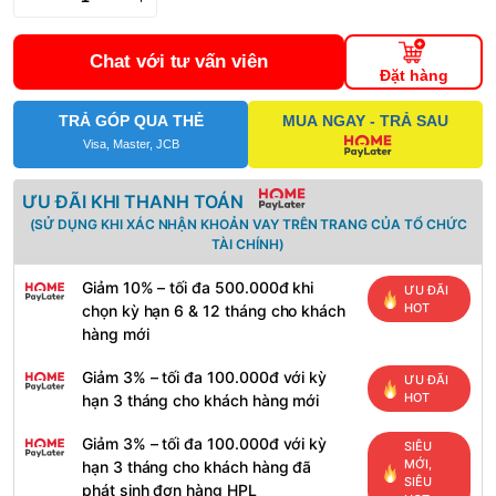
Chat với tư vấn viên
Đặt hàng
TRẢ GÓP QUA THẺ
MUA NGAY - TRẢ SAU
Visa, Master, JCB
ƯU ĐÃI KHI THANH TOÁN
(SỬ DỤNG KHI XÁC NHẬN KHOẢN VAY TRÊN TRANG CỦA TỔ CHỨC
TÀI CHÍNH)
Giảm 10% – tối đa 500.000đ khi
ƯU ĐÃI
HOT
chọn kỳ hạn 6 & 12 tháng cho khách
hàng mới
Giảm 3% – tối đa 100.000đ với kỳ
ƯU ĐÃI
HOT
hạn 3 tháng cho khách hàng mới
Giảm 3% – tối đa 100.000đ với kỳ
SIÊU
MỚI,
hạn 3 tháng cho khách hàng đã
SIÊU
phát sinh đơn hàng HPL