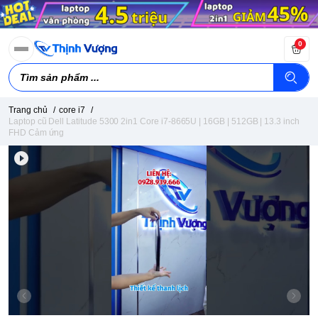
0
Trang chủ
/
core i7
/
Laptop cũ Dell Latitude 5300 2in1 Core i7-8665U | 16GB | 512GB | 13.3 inch
FHD Cảm ứng