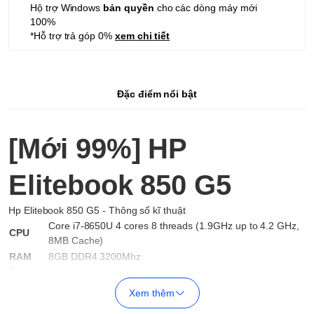
Hộ trợ Windows
bản quyền
cho các dòng máy mới
100%
*Hỗ trợ trả góp 0%
xem chi tiết
Đặc điểm nổi bật
[Mới 99%] HP
Elitebook 850 G5
Hp Elitebook 850 G5 - Thông số kĩ thuật
Core i7-8650U 4 cores 8 threads (1.9GHz up to 4.2 GHz,
CPU
8MB Cache)
RAM
8GB DDR4 3200Mhz
Ổ cứng
SSD M.2 NMVe 256GB
Card
Xem thêm
onboad
VGA