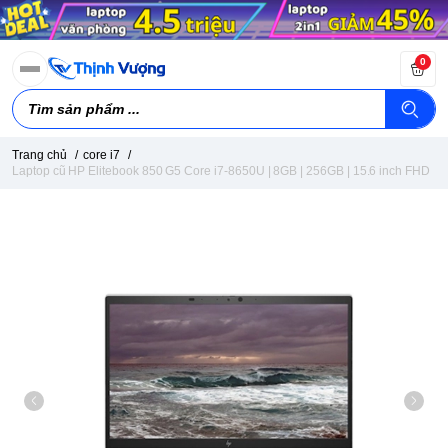
0
Trang chủ
/
core i7
/
Laptop cũ HP Elitebook 850 G5 Core i7-8650U | 8GB | 256GB | 15.6 inch FHD