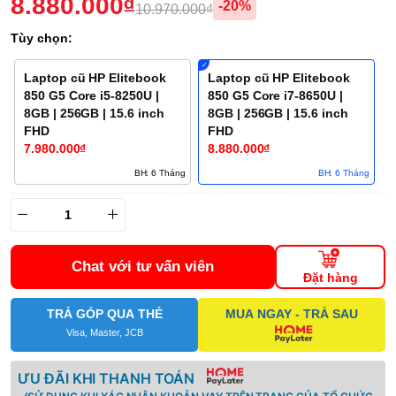
8.880.000₫
-20%
10.970.000₫
Tùy chọn:
Laptop cũ HP Elitebook
Laptop cũ HP Elitebook
850 G5 Core i5-8250U |
850 G5 Core i7-8650U |
8GB | 256GB | 15.6 inch
8GB | 256GB | 15.6 inch
FHD
FHD
7.980.000₫
8.880.000₫
BH: 6 Tháng
BH: 6 Tháng
Chat với tư vấn viên
Đặt hàng
TRẢ GÓP QUA THẺ
MUA NGAY - TRẢ SAU
Visa, Master, JCB
ƯU ĐÃI KHI THANH TOÁN