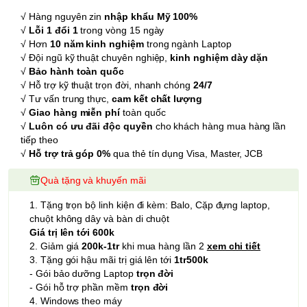
√ Hàng nguyên zin
nhập khẩu Mỹ 100%
√
Lỗi 1 đổi 1
trong vòng 15 ngày
√ Hơn
10 năm kinh nghiệm
trong ngành Laptop
√ Đội ngũ kỹ thuật chuyên nghiệp,
kinh nghiệm dày dặn
√
Bảo hành toàn quốc
√ Hỗ trợ kỹ thuật trọn đời, nhanh chóng
24/7
√ Tư vấn trung thực,
cam kết chất lượng
√
Giao hàng miễn phí
toàn quốc
√
Luôn có ưu đãi độc quyền
cho khách hàng mua hàng lần
tiếp theo
√
Hỗ trợ trả góp 0%
qua thẻ tín dụng Visa, Master, JCB
Quà tặng và khuyến mãi
1. Tặng trọn bộ linh kiện đi kèm: Balo, Cặp đựng laptop,
chuột không dây và bàn di chuột
Giá trị lên tới 600k
2. Giảm giá
200k-1tr
khi mua hàng lần 2
xem chi tiết
3. Tặng gói hậu mãi trị giá lên tới
1tr500k
- Gói bảo dưỡng Laptop
trọn đời
- Gói hỗ trợ phần mềm
trọn đời
4. Windows theo máy