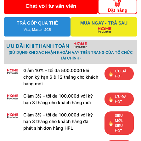
Chat với tư vấn viên
Đặt hàng
TRẢ GÓP QUA THẺ
MUA NGAY - TRẢ SAU
Visa, Master, JCB
ƯU ĐÃI KHI THANH TOÁN
(SỬ DỤNG KHI XÁC NHẬN KHOẢN VAY TRÊN TRANG CỦA TỔ CHỨC
TÀI CHÍNH)
Giảm 10% – tối đa 500.000đ khi
ƯU ĐÃI
HOT
chọn kỳ hạn 6 & 12 tháng cho khách
hàng mới
Giảm 3% – tối đa 100.000đ với kỳ
ƯU ĐÃI
HOT
hạn 3 tháng cho khách hàng mới
Giảm 3% – tối đa 100.000đ với kỳ
SIÊU
MỚI,
hạn 3 tháng cho khách hàng đã
SIÊU
phát sinh đơn hàng HPL
HOT