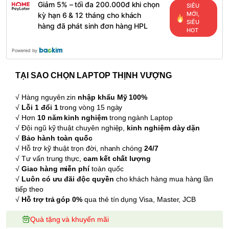
Giảm 5% – tối đa 200.000đ khi chọn
SIÊU
MỚI,
kỳ hạn 6 & 12 tháng cho khách
SIÊU
hàng đã phát sinh đơn hàng HPL
HOT
Powered by
TẠI SAO CHỌN LAPTOP THỊNH VƯỢNG
√ Hàng nguyên zin
nhập khẩu Mỹ 100%
√
Lỗi 1 đổi 1
trong vòng 15 ngày
√ Hơn
10 năm kinh nghiệm
trong ngành Laptop
√ Đội ngũ kỹ thuật chuyên nghiệp,
kinh nghiệm dày dặn
√
Bảo hành toàn quốc
√ Hỗ trợ kỹ thuật trọn đời, nhanh chóng
24/7
√ Tư vấn trung thực,
cam kết chất lượng
√
Giao hàng miễn phí
toàn quốc
√
Luôn có ưu đãi độc quyền
cho khách hàng mua hàng lần
tiếp theo
√
Hỗ trợ trả góp 0%
qua thẻ tín dụng Visa, Master, JCB
Quà tặng và khuyến mãi