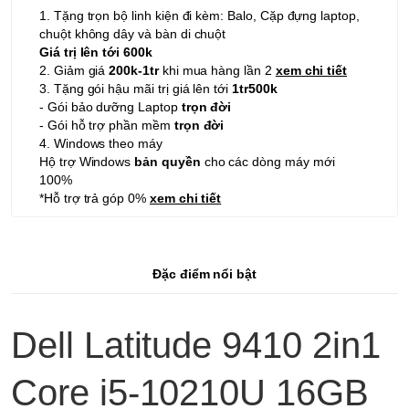
1. Tặng trọn bộ linh kiện đi kèm: Balo, Cặp đựng laptop,
chuột không dây và bàn di chuột
Giá trị lên tới 600k
2. Giảm giá
200k-1tr
khi mua hàng lần 2
xem chi tiết
3. Tặng gói hậu mãi trị giá lên tới
1tr500k
- Gói bảo dưỡng Laptop
trọn đời
- Gói hỗ trợ phần mềm
trọn đời
4. Windows theo máy
Hộ trợ Windows
bản quyền
cho các dòng máy mới
100%
*Hỗ trợ trả góp 0%
xem chi tiết
Đặc điểm nổi bật
Dell Latitude 9410 2in1
Core i5-10210U 16GB