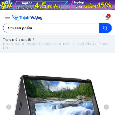
0
Trang chủ
/
core I5
/
[Like New] Dell Latitude 9410 2in1 Core i5-10210U | 16GB | 256GB | 14 inch
FHD