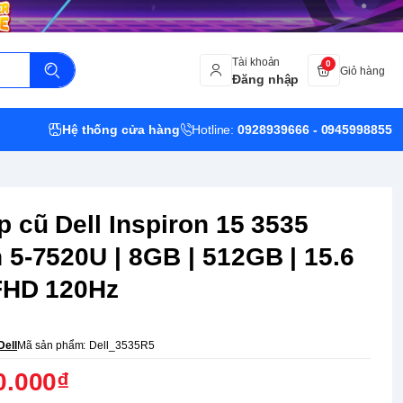
Tài khoản
0
Giỏ hàng
Đăng nhập
Hệ thống cửa hàng
Hotline:
0928939666 - 0945998855
p cũ Dell Inspiron 15 3535
 5-7520U | 8GB | 512GB | 15.6
FHD 120Hz
Dell
Mã sản phẩm:
Dell_3535R5
0.000₫