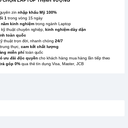
O CHỌN LAPTOP THỊNH VƯỢNG
guyên zin
nhập khẩu Mỹ 100%
ổi 1
trong vòng 15 ngày
 năm kinh nghiệm
trong ngành Laptop
 kỹ thuật chuyên nghiệp,
kinh nghiệm dày dặn
nh toàn quốc
kỹ thuật trọn đời, nhanh chóng
24/7
trung thực,
cam kết chất lượng
àng miễn phí
toàn quốc
ó ưu đãi độc quyền
cho khách hàng mua hàng lần tiếp theo
 trả góp 0%
qua thẻ tín dụng Visa, Master, JCB