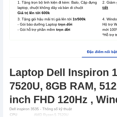
1. Tặng trọn bộ linh kiện đi kèm: Balo, Cặp đựng
2. Giảm 
laptop, chuột không dây và bàn di chuột
tiết
Giá trị lên tới 600k
3. Tặng gói hậu mãi trị giá lên tới
1tr500k
4. Wind
- Gói bảo dưỡng Laptop
trọn đời
Hộ trợ 
- Gói hỗ trợ phần mềm
trọn đời
mới 100
*Hỗ trợ 
Đặc điểm nổi bật
Laptop Dell Inspiron 
7520U, 8GB RAM, 512
inch FHD 120Hz , Win
Dell inspiron 3535 - Thông số kỹ thuật
CPU
AMD Ryzen 5 7520U