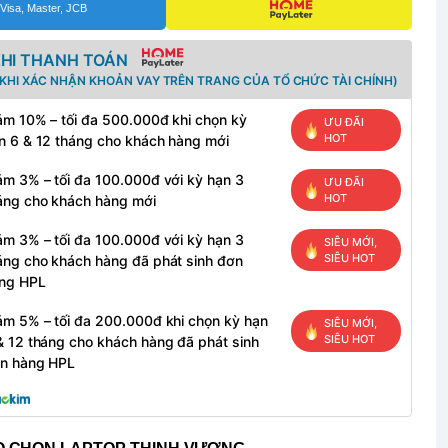
Visa, Master, JCB
KHI THANH TOÁN
KHI XÁC NHẬN KHOẢN VAY TRÊN TRANG CỦA TỔ CHỨC TÀI CHÍNH)
ảm 10% – tối đa 500.000đ khi chọn kỳ
ƯU ĐÃI
HOT
n 6 & 12 tháng cho khách hàng mới
ảm 3% – tối đa 100.000đ với kỳ hạn 3
ƯU ĐÃI
HOT
áng cho khách hàng mới
ảm 3% – tối đa 100.000đ với kỳ hạn 3
SIÊU MỚI,
SIÊU HOT
áng cho khách hàng đã phát sinh đơn
ng HPL
ảm 5% – tối đa 200.000đ khi chọn kỳ hạn
SIÊU MỚI,
SIÊU HOT
& 12 tháng cho khách hàng đã phát sinh
n hàng HPL