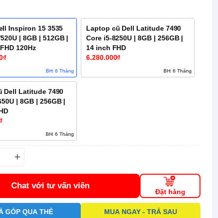
ll Inspiron 15 3535
Laptop cũ Dell Latitude 7490
520U | 8GB | 512GB |
Core i5-8250U | 8GB | 256GB |
h FHD 120Hz
14 inch FHD
0₫
6.280.000₫
BH: 6 Tháng
BH: 6 Tháng
 Dell Latitude 7490
650U | 8GB | 256GB |
FHD
₫
BH: 6 Tháng
Chat với tư vấn viên
Đặt hàng
Ả GÓP QUA THẺ
MUA NGAY - TRẢ SAU