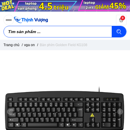
0
Trang chủ
/
vga on
/
Bàn phím Golden Field KG108