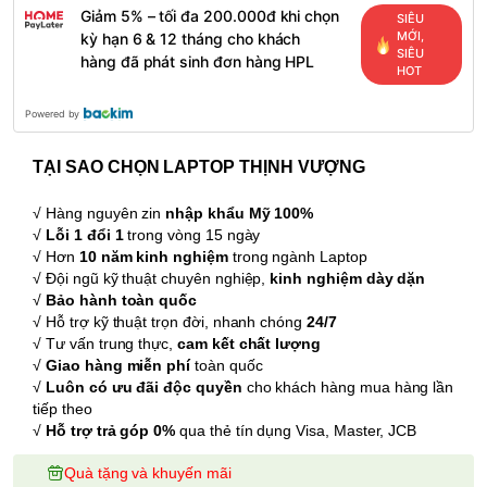
Giảm 5% – tối đa 200.000đ khi chọn
SIÊU
MỚI,
kỳ hạn 6 & 12 tháng cho khách
SIÊU
hàng đã phát sinh đơn hàng HPL
HOT
Powered by
TẠI SAO CHỌN LAPTOP THỊNH VƯỢNG
√ Hàng nguyên zin
nhập khẩu Mỹ 100%
√
Lỗi 1 đổi 1
trong vòng 15 ngày
√ Hơn
10 năm kinh nghiệm
trong ngành Laptop
√ Đội ngũ kỹ thuật chuyên nghiệp,
kinh nghiệm dày dặn
√
Bảo hành toàn quốc
√ Hỗ trợ kỹ thuật trọn đời, nhanh chóng
24/7
√ Tư vấn trung thực,
cam kết chất lượng
√
Giao hàng miễn phí
toàn quốc
√
Luôn có ưu đãi độc quyền
cho khách hàng mua hàng lần
tiếp theo
√
Hỗ trợ trả góp 0%
qua thẻ tín dụng Visa, Master, JCB
Quà tặng và khuyến mãi