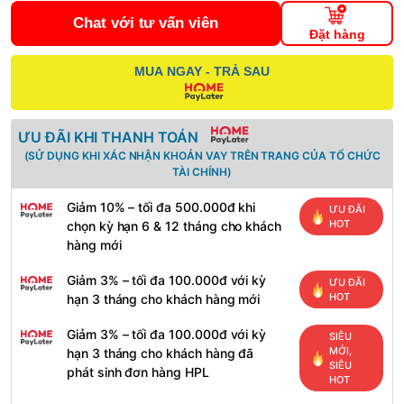
Chat với tư vấn viên
Đặt hàng
MUA NGAY - TRẢ SAU
ƯU ĐÃI KHI THANH TOÁN
(SỬ DỤNG KHI XÁC NHẬN KHOẢN VAY TRÊN TRANG CỦA TỔ CHỨC
TÀI CHÍNH)
Giảm 10% – tối đa 500.000đ khi
ƯU ĐÃI
HOT
chọn kỳ hạn 6 & 12 tháng cho khách
hàng mới
Giảm 3% – tối đa 100.000đ với kỳ
ƯU ĐÃI
HOT
hạn 3 tháng cho khách hàng mới
Giảm 3% – tối đa 100.000đ với kỳ
SIÊU
MỚI,
hạn 3 tháng cho khách hàng đã
SIÊU
phát sinh đơn hàng HPL
HOT