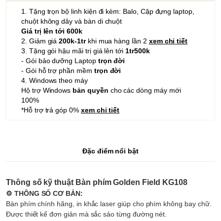
1. Tặng trọn bộ linh kiện đi kèm: Balo, Cặp đựng laptop,
chuột không dây và bàn di chuột
Giá trị lên tới 600k
2. Giảm giá
200k-1tr
khi mua hàng lần 2
xem chi tiết
3. Tặng gói hậu mãi trị giá lên tới
1tr500k
- Gói bảo dưỡng Laptop
trọn đời
- Gói hỗ trợ phần mềm
trọn đời
4. Windows theo máy
Hộ trợ Windows
bản quyền
cho các dòng máy mới
100%
*Hỗ trợ trả góp 0%
xem chi tiết
Đặc điểm nổi bật
Thông số kỹ thuật Bàn phím Golden Field KG108
⚙ THÔNG SỐ CƠ BẢN:
Bàn phím chính hãng, in khắc laser giúp cho phím không bay chữ.
Được thiết kế đơn giản mà sắc sảo từng đường nét.