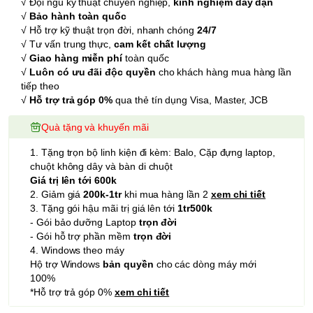
√ Đội ngũ kỹ thuật chuyên nghiệp,
kinh nghiệm dày dặn
√
Bảo hành toàn quốc
√ Hỗ trợ kỹ thuật trọn đời, nhanh chóng
24/7
√ Tư vấn trung thực,
cam kết chất lượng
√
Giao hàng miễn phí
toàn quốc
√
Luôn có ưu đãi độc quyền
cho khách hàng mua hàng lần
tiếp theo
√
Hỗ trợ trả góp 0%
qua thẻ tín dụng Visa, Master, JCB
Quà tặng và khuyến mãi
1. Tặng trọn bộ linh kiện đi kèm: Balo, Cặp đựng laptop,
chuột không dây và bàn di chuột
Giá trị lên tới 600k
2. Giảm giá
200k-1tr
khi mua hàng lần 2
xem chi tiết
3. Tặng gói hậu mãi trị giá lên tới
1tr500k
- Gói bảo dưỡng Laptop
trọn đời
- Gói hỗ trợ phần mềm
trọn đời
4. Windows theo máy
Hộ trợ Windows
bản quyền
cho các dòng máy mới
100%
*Hỗ trợ trả góp 0%
xem chi tiết