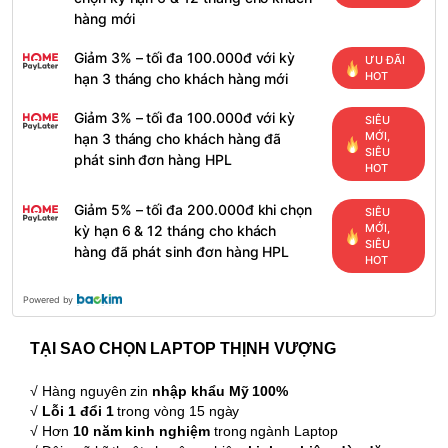
hàng mới
Giảm 3% – tối đa 100.000đ với kỳ
ƯU ĐÃI
HOT
hạn 3 tháng cho khách hàng mới
Giảm 3% – tối đa 100.000đ với kỳ
SIÊU
MỚI,
hạn 3 tháng cho khách hàng đã
SIÊU
phát sinh đơn hàng HPL
HOT
Giảm 5% – tối đa 200.000đ khi chọn
SIÊU
MỚI,
kỳ hạn 6 & 12 tháng cho khách
SIÊU
hàng đã phát sinh đơn hàng HPL
HOT
Powered by
TẠI SAO CHỌN LAPTOP THỊNH VƯỢNG
√ Hàng nguyên zin
nhập khẩu Mỹ 100%
√
Lỗi 1 đổi 1
trong vòng 15 ngày
√ Hơn
10 năm kinh nghiệm
trong ngành Laptop