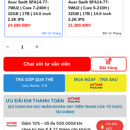
Acer Swift SFA14-77-
Acer Swift SFA14-77-
7WU2 | Core 7-240H |
5WU2 | Core 5-210H |
32GB | 1TB | 14.0 inch
32GB | 1TB | 14.0 inch
2.2K IPS
2.2K IPS
24.580.000₫
21.380.000₫
BH: 12 Tháng
BH: 12 Tháng
Chat với tư vấn viên
Đặt hàng
TRẢ GÓP QUA THẺ
MUA NGAY - TRẢ SAU
Visa, Master, JCB
ƯU ĐÃI KHI THANH TOÁN
(SỬ DỤNG KHI XÁC NHẬN KHOẢN VAY TRÊN TRANG CỦA TỔ CHỨC
TÀI CHÍNH)
Giảm 10% – tối đa 500.000đ khi
ƯU ĐÃI
HOT
chọn kỳ hạn 6 & 12 tháng cho khách