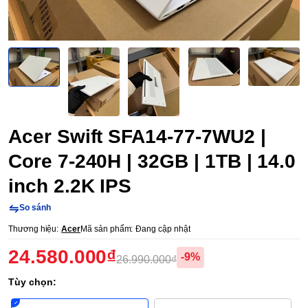
Acer Swift SFA14-77-7WU2 |
Core 7-240H | 32GB | 1TB | 14.0
inch 2.2K IPS
So sánh
Thương hiệu:
Acer
Mã sản phẩm:
Đang cập nhật
24.580.000₫
-9%
26.990.000₫
Tùy chọn: