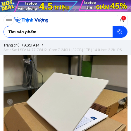
0
Trang chủ
/
ASSFA14
/
Acer Swift SFA14-77-7WU2 | Core 7-240H | 32GB | 1TB | 14.0 inch 2.2K IPS