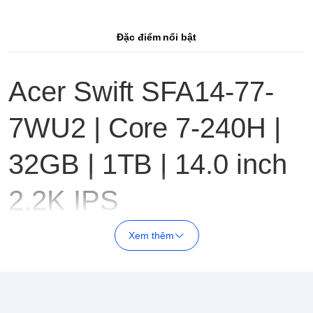
Đặc điểm nổi bật
Acer Swift SFA14-77-
7WU2 | Core 7-240H |
32GB | 1TB | 14.0 inch
2.2K IPS
Thành
Thông số
Xem thêm
phần
Model
Acer Swift SFA14-77-7WU2
Intel Core 7-240H (xung ~2.2GHz, dòng H hiệu năng
CPU
cao)
RAM
32GB LPDDR5