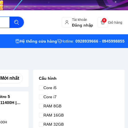
Tài khoản
0
Giỏ hàng
Đăng nhập
Hệ thống cửa hàng
Hotline:
0928939666 - 0945998855
Mới nhất
Cấu hình
Core i5
itro 5
Core i7
-11400H |
RAM 8GB
TX 3050 |
RAM 16GB
1400H
RAM 32GB