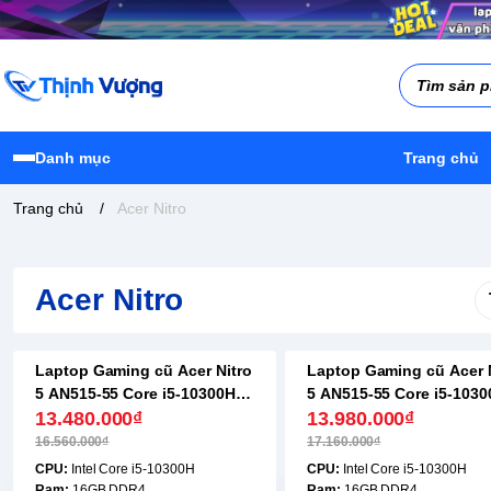
Danh mục
Trang chủ
Trang chủ
/
Acer Nitro
Acer Nitro
Laptop Gaming cũ Acer Nitro
Laptop Gaming cũ Acer 
-19%
-19%
5 AN515-55 Core i5-10300H |
5 AN515-55 Core i5-1030
16GB | 512GB | GTX 1650 |
13.480.000₫
16GB | 512GB | GTX 1650
13.980.000₫
15.6 inch FHD
15.6 inch FHD
16.560.000₫
17.160.000₫
CPU:
Intel Core i5-10300H
CPU:
Intel Core i5-10300H
Ram:
16GB DDR4
Ram:
16GB DDR4