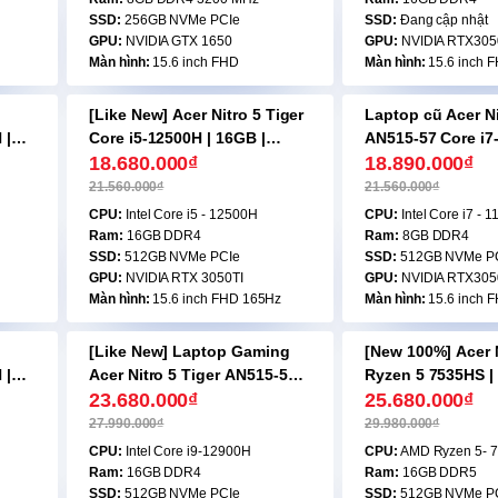
SSD:
256GB NVMe PCIe
SSD:
Đang cập nhật
GPU:
NVIDIA GTX 1650
GPU:
NVIDIA RTX305
Màn hình:
15.6 inch FHD
Màn hình:
15.6 inch 
[Like New] Acer Nitro 5 Tiger
Laptop cũ Acer Ni
-14%
-13%
 |
Core i5-12500H | 16GB |
AN515-57 Core i7
 |
512GB | RTX 3050TI | 15.6
18.680.000₫
8GB | 512GB | RT
18.890.000₫
inch FHD 165Hz
15.6 inch FHD
21.560.000₫
21.560.000₫
CPU:
Intel Core i5 - 12500H
CPU:
Intel Core i7 - 
Ram:
16GB DDR4
Ram:
8GB DDR4
SSD:
512GB NVMe PCIe
SSD:
512GB NVMe P
GPU:
NVIDIA RTX 3050TI
GPU:
NVIDIA RTX305
Màn hình:
15.6 inch FHD 165Hz
Màn hình:
15.6 inch 
[Like New] Laptop Gaming
[New 100%] Acer 
-16%
-15%
 |
Acer Nitro 5 Tiger AN515-58
Ryzen 5 7535HS |
 |
Core i9-12900H | 16GB |
23.680.000₫
512GB | 15.6 FHD 
25.680.000₫
512GB | RTX 3060 | 15.6 inch
RTX 4050 6GB
27.990.000₫
29.980.000₫
2.5K Led RGB
CPU:
Intel Core i9-12900H
CPU:
AMD Ryzen 5- 
Ram:
16GB DDR4
Ram:
16GB DDR5
SSD:
512GB NVMe PCIe
SSD:
512GB NVMe P