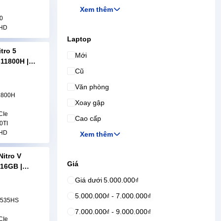
Xem thêm
0
FHD
Laptop
tro 5
Mới
-11800H |
Cũ
X3050TI |
Văn phòng
11800H
Xoay gập
CIe
Cao cấp
0TI
FHD
Xem thêm
Nitro V
Giá
 16GB |
144hz |
Giá dưới 5.000.000₫
5.000.000₫ - 7.000.000₫
7535HS
7.000.000₫ - 9.000.000₫
CIe