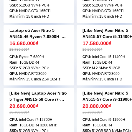
SSD:
512GB NVMe PCIe
SSD:
512GB NVMe PCIe
GPU:
NVIDIA GTX 1650TI
GPU:
NVIDIA GTX 1650TI
Màn hình:
15.6 inch FHD
Màn hình:
15.6 inch FHD
Laptop cũ Acer Nitro 5
[Like New] Acer Nitro 5
-30%
-15%
AN515-46 Ryzen 7-6800H |
AN515-57 Core i5-11400H
16GB | 512GB | RTX3050 |
16.680.000₫
16GB | 512GB | RTX 3050
17.580.000₫
15.6 inch FHD 165hz
15.6 inch FHD 144hz
23.780.000₫
20.500.000₫
CPU:
Ryzen 7-6800H
CPU:
intel Core i5-11400H
Ram:
16GB DDR4
Ram:
16GB DDR4
SSD:
512GB NVMe PCIe
SSD:
M.2 NMVe 512GB
GPU:
NVIDIA RTX3050
GPU:
NVIDIA RTX3050
Màn hình:
15.6 inch 2.5K 165Hz
Màn hình:
15.6 inch FHD
[Like New] Laptop Acer Nitro
[Like New] Acer Nitro 5
-23%
-13%
5 Tiger AN515-58 Core i7-
AN515-57 Core i9-11900H
12700H | 16GB | 512GB | RTX
20.690.000₫
16GB | 512GB | RTX 3050
20.880.000₫
3050TI | 15.6 inch FHD 165Hz
15.6 inch FHD 144hz
26.780.000₫
23.799.000₫
| Led RGB
CPU:
intel Core i7-12700H
CPU:
intel Core i9-11900H
Ram:
16GB DDR4 3200 MHz
Ram:
16GB DDR4
SSD:
512GB NVMe PCIe
SSD:
512GB SSD NVMe PCIe