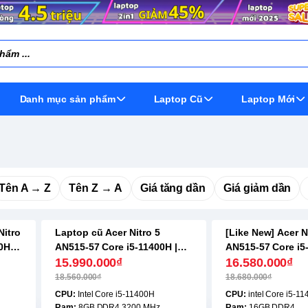
Danh mục sản phẩm
Laptop Cũ
Laptop Mới
Tên A → Z
Tên Z → A
Giá tăng dần
Giá giảm dần
Nitro
Laptop cũ Acer Nitro 5
[Like New] Acer N
-14%
-12%
0H |
AN515-57 Core i5-11400H |
AN515-57 Core i5
TI |
8GB | 256GB | GTX1650 | 15.6
15.990.000₫
16GB | 512GB | R
16.580.000₫
inch FHD
15.6 inch FHD
18.560.000₫
18.680.000₫
CPU:
Intel Core i5-11400H
CPU:
intel Core i5-1
Ram:
8GB DDR4 3200 MHz
Ram:
16GB DDR4