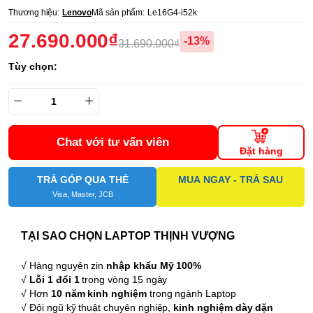
Thương hiệu:
Lenovo
Mã sản phẩm:
Le16G4-i52k
27.690.000₫
-13%
31.690.000₫
Tùy chọn:
Chat với tư vấn viên
Đặt hàng
TRẢ GÓP QUA THẺ
MUA NGAY - TRẢ SAU
Visa, Master, JCB
TẠI SAO CHỌN LAPTOP THỊNH VƯỢNG
√ Hàng nguyên zin
nhập khẩu Mỹ 100%
√
Lỗi 1 đổi 1
trong vòng 15 ngày
√ Hơn
10 năm kinh nghiệm
trong ngành Laptop
√ Đội ngũ kỹ thuật chuyên nghiệp,
kinh nghiệm dày dặn