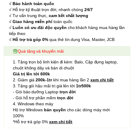
√
Bảo hành toàn quốc
√ Hỗ trợ kỹ thuật trọn đời, nhanh chóng
24/7
√ Tư vấn trung thực,
cam kết chất lượng
√
Giao hàng miễn phí
toàn quốc
√
Luôn có ưu đãi độc quyền
cho khách hàng mua hàng lần
tiếp theo
√
Hỗ trợ trả góp 0%
qua thẻ tín dụng Visa, Master, JCB
Quà tặng và khuyến mãi
1. Tặng trọn bộ linh kiện đi kèm: Balo, Cặp đựng laptop,
chuột không dây và bàn di chuột
Giá trị lên tới 600k
2. Giảm giá
200k-1tr
khi mua hàng lần 2
xem chi tiết
3. Tặng gói hậu mãi trị giá lên tới
1tr500k
- Gói bảo dưỡng Laptop
trọn đời
- Gói hỗ trợ phần mềm
trọn đời
4. Windows theo máy
Hộ trợ Windows
bản quyền
cho các dòng máy mới
100%
*Hỗ trợ trả góp 0%
xem chi tiết