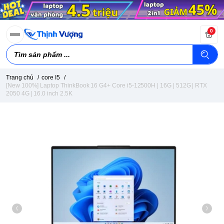
0
Trang chủ
/
core I5
/
[New 100%] Laptop ThinkBook 16 G4+ Core i5-12500H | 16G | 512G | RTX
2050 4G | 16.0 inch 2.5K