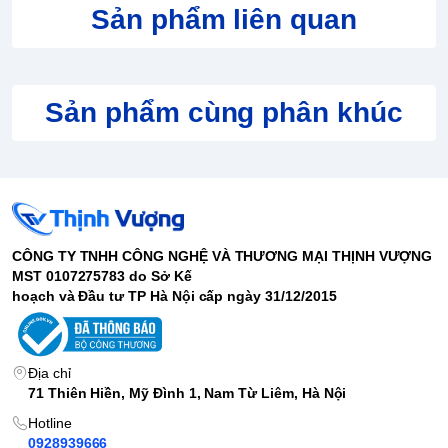
Ổ
Sản phẩm liên quan
SSD M.2 NMVe 512GB
cứng
Card
onboad
VGA
Màn
16 inch FHD
Sản phẩm cùng phân khúc
hình
Webc
HD Webcam
am
2 cổng USB 3.2 Gen 1 1 cổng USB 3.2 Gen 2 (Type-C) 1
Kết
cổng Lan 1 cổng HDMI 1 cổng tai nghe 3.5mm 1 khe SD 1
nối
cổng sạc
Trọng
CÔNG TY TNHH CÔNG NGHỆ VÀ THƯƠNG MẠI THỊNH VƯỢNG
1.75 kg
lượng
MST 0107275783 do Sở Kế
Pin
3h sử dụng liên tục
hoạch và Đầu tư TP Hà Nội cấp ngày 31/12/2015
Hệ
điều
Windows 11
hành
Địa chỉ
71 Thiên Hiền, Mỹ Đình 1, Nam Từ Liêm, Hà Nội
Là một trong top dòng sản phẩm giúp gây dựng nên đế chế
Lenovo hùng mạnh, lọt top các hãng máy tính được nhiều doanh
Hotline
nghiệp tin dùng, Máy tính xách tay Thinkbook với thiết kế cổ điển,
0928939666