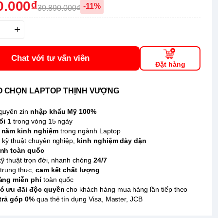
0.000₫
-11%
39.890.000₫
Chat với tư vấn viên
Đặt hàng
O CHỌN LAPTOP THỊNH VƯỢNG
guyên zin
nhập khẩu Mỹ 100%
ổi 1
trong vòng 15 ngày
 năm kinh nghiệm
trong ngành Laptop
 kỹ thuật chuyên nghiệp,
kinh nghiệm dày dặn
nh toàn quốc
kỹ thuật trọn đời, nhanh chóng
24/7
trung thực,
cam kết chất lượng
àng miễn phí
toàn quốc
ó ưu đãi độc quyền
cho khách hàng mua hàng lần tiếp theo
 trả góp 0%
qua thẻ tín dụng Visa, Master, JCB