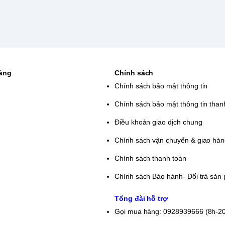
ông gian thực với hình ảnh sắc nét cho người
bề ngoài hoàn mỹ thì đi cùng đó là một hiệu
i việc được trang bị con chip Core i7-
i 64GB) và 1TB SSD NVMe PCIe hỗ tợ nâng
hàng
Chính sách
người dùng cảm nhận được nguồn sức mạnh
Chính sách bảo mật thông tin
o Legion Pro 5 Y9000P còn được trang bị Card
Chính sách bảo mật thông tin than
hiệu năng siêu khủng đem lại trải nghiệm
thao tác đồ họa mạnh mẽ, render video, chỉnh
Điều khoản giao dịch chung
n Impact,... ở mức cài đặt medium đến high
Chính sách vận chuyển & giao hà
novo Legion Pro 5
Chính sách thanh toán
TOP THỊNH VƯỢNG
Chính sách Bảo hành- Đổi trả sản
Tổng đài hỗ trợ
Gọi mua hàng: 0928939666 (8h-2