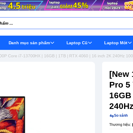
Danh mục sản phẩm
Laptop Cũ
Laptop Mới
00P Core i7-13700HX | 16GB | 1TB | RTX 4060 | 16 inch 2K 240Hz 1
[New 
Pro 5
16GB 
240H
So sánh
Thương hiệu: