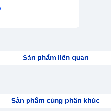
LAN 1x jack 3.5mn
ình gần như là mạnh nhất với CPU AMD hàng
Sản phẩm liên quan
 phân giải cao mang đến trải nghiệm sắc nét
hiếc Logo. Mỗi lần Lenovo Legion thay đổi logo
 5 Pro 2023 thể hiện hiệu năng siêu mạnh đi
 nên thương hiệu của những chiếc Laptop
, chiếc Logo đã được cách điệu đi khi mà "chữ
Lenovo Legion Y9000P.
Sản phẩm cùng phân khúc
c trang bị màn hình 16.0 inch (1600 x 2560
 màu rộng, màu sắc phong phú, sống động và