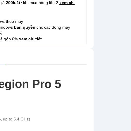
giá
200k-1tr
khi mua hàng lần 2
xem chi
ows theo máy
Windows
bản quyền
cho các dòng máy
%
trả góp 0%
xem chi tiết
egion Pro 5
 up to 5.4 GHz)