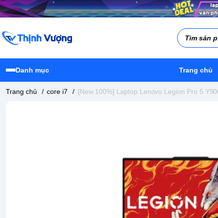
Danh mục
Trang chủ
Trang chủ
/
core i7
/
[New 100%] Laptop Lenovo Legion Pro 5 Y90