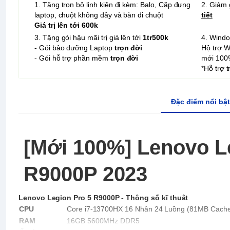
1. Tặng trọn bộ linh kiện đi kèm: Balo, Cặp đựng
2. Giảm 
laptop, chuột không dây và bàn di chuột
tiết
Giá trị lên tới 600k
3. Tặng gói hậu mãi trị giá lên tới
1tr500k
4. Wind
- Gói bảo dưỡng Laptop
trọn đời
Hộ trợ 
- Gói hỗ trợ phần mềm
trọn đời
mới 100
*Hỗ trợ 
Đặc điểm nổi bật
[Mới 100%] Lenovo L
R9000P 2023
Lenovo Legion Pro 5 R9000P - Thông số kĩ thuât
CPU
Core i7-13700HX 16 Nhân 24 Luồng (81MB Cache,
RAM
16GB 5600MHz DDR5