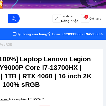
Tài khoản
0
Giỏ hàng
Đăng nhập
Hệ thống cửa hàng
Hotline:
0928939666 - 0945998855
00% sRGB
100%] Laptop Lenovo Legion
 Y9000P Core i7-13700HX |
| 1TB | RTX 4060 | 16 inch 2K
z 100% sRGB
Lenovo
Mã sản phẩm:
LELP5Y9-I7