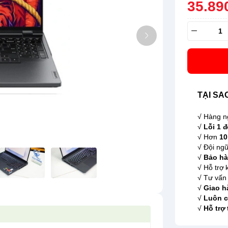
35.89
TẠI SA
√ Hàng n
√
Lỗi 1 đ
√ Hơn
10
√ Đội ngũ
√
Bảo hà
√ Hỗ trợ 
√ Tư vấn 
√
Giao h
√
Luôn c
√
Hỗ trợ