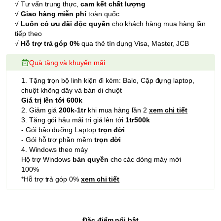
√ Tư vấn trung thực,
cam kết chất lượng
√
Giao hàng miễn phí
toàn quốc
√
Luôn có ưu đãi độc quyền
cho khách hàng mua hàng lần
tiếp theo
√
Hỗ trợ trả góp 0%
qua thẻ tín dụng Visa, Master, JCB
Quà tặng và khuyến mãi
1. Tặng trọn bộ linh kiện đi kèm: Balo, Cặp đựng laptop,
chuột không dây và bàn di chuột
Giá trị lên tới 600k
2. Giảm giá
200k-1tr
khi mua hàng lần 2
xem chi tiết
3. Tặng gói hậu mãi trị giá lên tới
1tr500k
- Gói bảo dưỡng Laptop
trọn đời
- Gói hỗ trợ phần mềm
trọn đời
4. Windows theo máy
Hộ trợ Windows
bản quyền
cho các dòng máy mới
100%
*Hỗ trợ trả góp 0%
xem chi tiết
Đặc điểm nổi bật