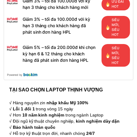
Giảm 3% – tối đa 100.000đ với kỳ
ƯU ĐÃI
HOT
hạn 3 tháng cho khách hàng mới
Giảm 3% – tối đa 100.000đ với kỳ
SIÊU
MỚI,
hạn 3 tháng cho khách hàng đã
SIÊU
phát sinh đơn hàng HPL
HOT
Giảm 5% – tối đa 200.000đ khi chọn
SIÊU
MỚI,
kỳ hạn 6 & 12 tháng cho khách
SIÊU
hàng đã phát sinh đơn hàng HPL
HOT
Powered by
TẠI SAO CHỌN LAPTOP THỊNH VƯỢNG
√ Hàng nguyên zin
nhập khẩu Mỹ 100%
√
Lỗi 1 đổi 1
trong vòng 15 ngày
√ Hơn
10 năm kinh nghiệm
trong ngành Laptop
√ Đội ngũ kỹ thuật chuyên nghiệp,
kinh nghiệm dày dặn
√
Bảo hành toàn quốc
√ Hỗ trợ kỹ thuật trọn đời, nhanh chóng
24/7