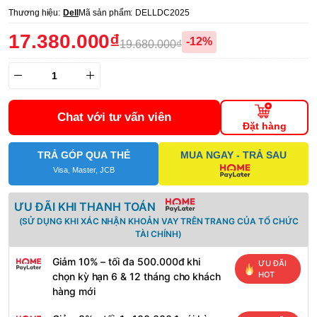
Thương hiệu:
Dell
Mã sản phẩm:
DELLDC2025
17.380.000₫
-12%
19.680.000₫
Chat với tư vấn viên
Đặt hàng
TRẢ GÓP QUA THẺ
MUA NGAY - TRẢ SAU
Visa, Master, JCB
ƯU ĐÃI KHI THANH TOÁN
(SỬ DỤNG KHI XÁC NHẬN KHOẢN VAY TRÊN TRANG CỦA TỔ CHỨC
TÀI CHÍNH)
Giảm 10% – tối đa 500.000đ khi
ƯU ĐÃI
HOT
chọn kỳ hạn 6 & 12 tháng cho khách
hàng mới