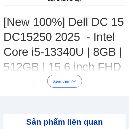
[New 100%] Dell DC 15
DC15250 2025 - Intel
Core i5-13340U | 8GB |
512GB | 15.6 inch FHD
Touch
Xem thêm
Dell DC 15 - Thông số kĩ thuật
CPU
Intel Core i5-13440U
RAM
8GB
Ổ cứng
512GB SSD NVMe
Card
Sản phẩm liên quan
Intel® UHD Graphics
VGA