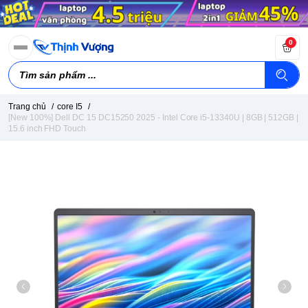
0
Trang chủ
/
core I5
/
[New 100%] Dell DC 15 DC15250 2025 - Intel Core i5-13340U | 8GB | 512GB |
15.6 inch FHD Touch