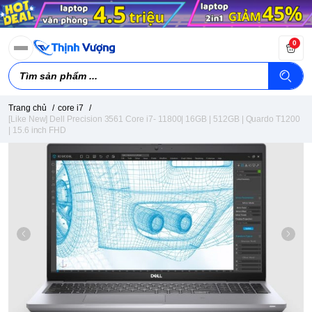
0
Trang chủ
/
core i7
/
[Like New] Dell Precision 3561 Core i7- 11800| 16GB | 512GB | Quardo T1200
| 15.6 inch FHD