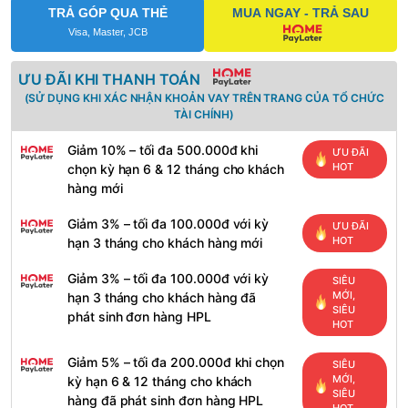
TRẢ GÓP QUA THẺ
MUA NGAY - TRẢ SAU
Visa, Master, JCB
ƯU ĐÃI KHI THANH TOÁN
(SỬ DỤNG KHI XÁC NHẬN KHOẢN VAY TRÊN TRANG CỦA TỔ CHỨC
TÀI CHÍNH)
Giảm 10% – tối đa 500.000đ khi
ƯU ĐÃI
HOT
chọn kỳ hạn 6 & 12 tháng cho khách
hàng mới
Giảm 3% – tối đa 100.000đ với kỳ
ƯU ĐÃI
HOT
hạn 3 tháng cho khách hàng mới
Giảm 3% – tối đa 100.000đ với kỳ
SIÊU
MỚI,
hạn 3 tháng cho khách hàng đã
SIÊU
phát sinh đơn hàng HPL
HOT
Giảm 5% – tối đa 200.000đ khi chọn
SIÊU
MỚI,
kỳ hạn 6 & 12 tháng cho khách
SIÊU
hàng đã phát sinh đơn hàng HPL
HOT