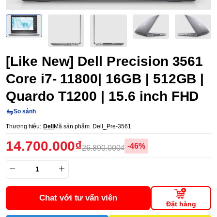
[Like New] Dell Precision 3561
Core i7- 11800| 16GB | 512GB |
Quardo T1200 | 15.6 inch FHD
So sánh
Thương hiệu:
Dell
Mã sản phẩm:
Dell_Pre-3561
14.700.000₫
-46%
26.890.000₫
Chat với tư vấn viên
Đặt hàng