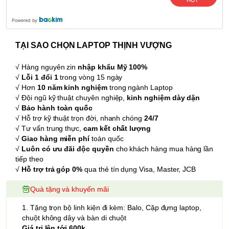
Powered by
TẠI SAO CHỌN LAPTOP THỊNH VƯỢNG
√ Hàng nguyên zin
nhập khẩu Mỹ 100%
√
Lỗi 1 đổi 1
trong vòng 15 ngày
√ Hơn
10 năm kinh nghiệm
trong ngành Laptop
√ Đội ngũ kỹ thuật chuyên nghiệp,
kinh nghiệm dày dặn
√
Bảo hành toàn quốc
√ Hỗ trợ kỹ thuật trọn đời, nhanh chóng
24/7
√ Tư vấn trung thực,
cam kết chất lượng
√
Giao hàng miễn phí
toàn quốc
√
Luôn có ưu đãi độc quyền
cho khách hàng mua hàng lần
tiếp theo
√
Hỗ trợ trả góp 0%
qua thẻ tín dụng Visa, Master, JCB
Quà tặng và khuyến mãi
1. Tặng trọn bộ linh kiện đi kèm: Balo, Cặp đựng laptop,
chuột không dây và bàn di chuột
Giá trị lên tới 600k