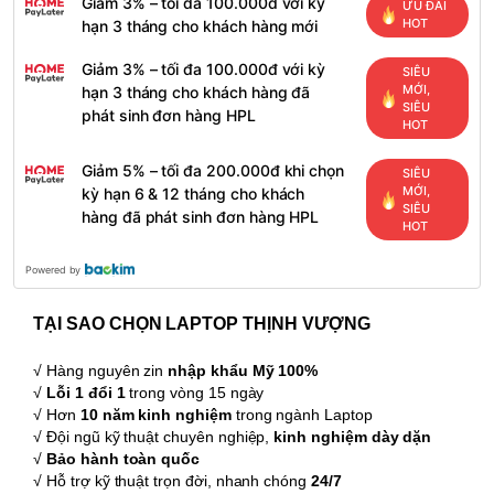
Giảm 3% – tối đa 100.000đ với kỳ
ƯU ĐÃI
HOT
hạn 3 tháng cho khách hàng mới
Giảm 3% – tối đa 100.000đ với kỳ
SIÊU
MỚI,
hạn 3 tháng cho khách hàng đã
SIÊU
phát sinh đơn hàng HPL
HOT
Giảm 5% – tối đa 200.000đ khi chọn
SIÊU
MỚI,
kỳ hạn 6 & 12 tháng cho khách
SIÊU
hàng đã phát sinh đơn hàng HPL
HOT
Powered by
TẠI SAO CHỌN LAPTOP THỊNH VƯỢNG
√ Hàng nguyên zin
nhập khẩu Mỹ 100%
√
Lỗi 1 đổi 1
trong vòng 15 ngày
√ Hơn
10 năm kinh nghiệm
trong ngành Laptop
√ Đội ngũ kỹ thuật chuyên nghiệp,
kinh nghiệm dày dặn
√
Bảo hành toàn quốc
√ Hỗ trợ kỹ thuật trọn đời, nhanh chóng
24/7