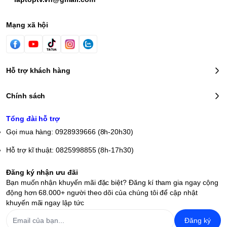
chìm cho người dùng trong những bộ phim, bản
nhạc.
Mạng xã hội
Âm thanh
Các bạn có thể thưởng thức âm thanh tuyệt vời nhờ
Hỗ trợ khách hàng
công nghệ độc quyền Realtek High Definition Audio
cho khả năng khuếch đại âm thanh cực tốt mang
Chính sách
không gian giải trí sống động đến bên bạn. Hơn nữa,
công nghệ này còn cung cấp bộ tùy chỉnh chuyên
Tổng đài hỗ trợ
sâu cho người dùng tùy chỉnh âm thanh theo ý thích
Gọi mua hàng: 0928939666 (8h-20h30)
của mình.
Hỗ trợ kĩ thuật: 0825998855 (8h-17h30)
Bàn phím và Touchpad
Đăng ký nhận ưu đãi
Bạn muốn nhận khuyến mãi đặc biệt? Đăng kí tham gia ngay cộng
Bàn phím trên
Dell 5418
được thiết kế với các phím
động hơn 68.000+ người theo dõi của chúng tôi để cập nhật
khuyến mãi ngay lập tức
bấm lớn, hành trình phím vừa phải, độ nhạy cao giúp
cho các công việc soạn thảo văn bản, nhập liệu
Đăng ký