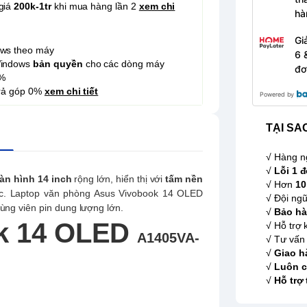
giá
200k-1tr
khi mua hàng lần 2
xem chi
hà
Gi
ows theo máy
6 
Windows
bản quyền
cho các dòng máy
đơ
%
trả góp 0%
xem chi tiết
Powered by
TẠI SA
√ Hàng n
√
Lỗi 1 đ
àn hình 14 inch
rộng lớn, hiển thị với
tấm nền
√ Hơn
10
c. Laptop văn phòng Asus Vivobook 14 OLED
√ Đội ngũ
ùng viên pin dung lượng lớn.
√
Bảo hà
ok 14 OLED
√ Hỗ trợ 
A1405VA-
√ Tư vấn 
√
Giao h
√
Luôn c
√
Hỗ trợ