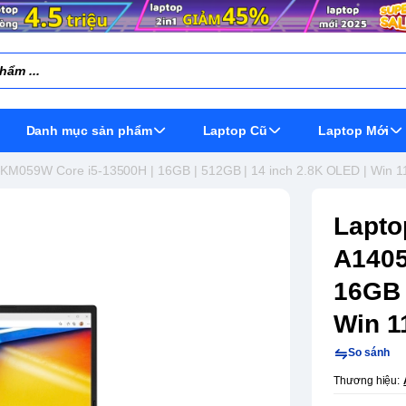
Danh mục sản phẩm
Laptop Cũ
Laptop Mới
KM059W Core i5-13500H | 16GB | 512GB | 14 inch 2.8K OLED | Win 1
Lapto
A1405
16GB 
Win 1
So sánh
Thương hiệu: