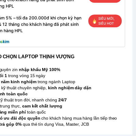
ng HPL
ảm 5% – tối đa 200.000đ khi chọn kỳ hạn
SIÊU MỚI,
SIÊU HOT
& 12 tháng cho khách hàng đã phát sinh
n hàng HPL
O CHỌN LAPTOP THỊNH VƯỢNG
guyên zin
nhập khẩu Mỹ 100%
ổi 1
trong vòng 15 ngày
 năm kinh nghiệm
trong ngành Laptop
 kỹ thuật chuyên nghiệp,
kinh nghiệm dày dặn
nh toàn quốc
kỹ thuật trọn đời, nhanh chóng
24/7
trung thực,
cam kết chất lượng
àng miễn phí
toàn quốc
ó ưu đãi độc quyền
cho khách hàng mua hàng lần tiếp theo
 trả góp 0%
qua thẻ tín dụng Visa, Master, JCB