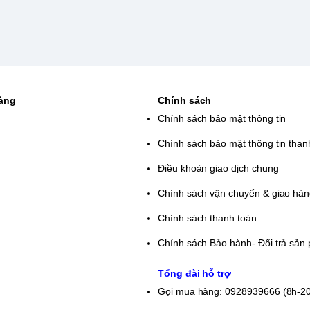
 pin cực nhanh
M59W được trang bị các cổng kết nối như USB-
bàn phím hay truyền dữ liệu. Ngoài ra một cổng
.
độ phân giải 2,8K
hàng
Chính sách
Chính sách bảo mật thông tin
ghệ cao, sở hữu tấm nền OLED HDR với độ phân
Chính sách bảo mật thông tin than
op. Bên cạnh đó, Asus Vivobook 14 OLED A1405VA
Điều khoản giao dịch chung
OLED A1405VA KM59W này là màn hình 14 inch
Chính sách vận chuyển & giao hà
văn phòng cực kỳ thoải mái với góc nhìn rộng.
 nhiều ưu đãi hấp dẫn!
Chính sách thanh toán
Vivobook 14 OLED
Chính sách Bảo hành- Đổi trả sản
 tại LAPTOP THỊNH
Tổng đài hỗ trợ
Gọi mua hàng: 0928939666 (8h-2