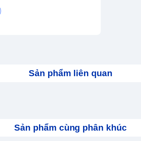
ng thân thiện, thông minh - Asus Vivobook 14
ăn phòng với bộ vi xử lý ổn định mà thiết kế
 ưa chuộng.
nh mẽ với RAM 8GB,
 cao
s Vivobook 14 OLED A1405VA KM59W được tích
ung nhịp tối đa lên đến 4.7 Ghz ở chế độ Turbo
hả năng xử lý các file phức tạp hay có dung
Sản phẩm liên quan
i nghiệm dòng máy laptop Asus Vivobook 14
ng chỉ được Asus trang bị một cấu hình mạnh mẽ
ười dùng luôn được diễn ra một cách mượt mà.
ền theo tiêu chuẩn
a chọn hàng đầu dành cho dân văn phòng hay
Sản phẩm cùng phân khúc
tinh tế. Đặc biệt bạn có thể hoàn toàn yên tâm
uân đội mỹ MIL-STD-810H.