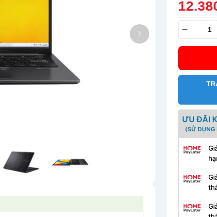
12.38
TR
ƯU ĐÃI 
(SỬ DỤNG 
Gi
hạ
Gi
th
Gi
th