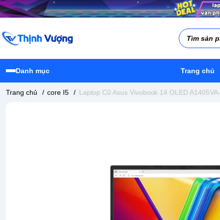
Danh mục
Trang chủ
Trang chủ
/
core I5
/
Laptop Cũ Asus Vivobook 14 OLED A1405VA-