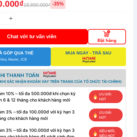
0.000₫
-35%
18.890.000₫
Chat với tư vấn viên
Đặt hàng
Ả GÓP QUA THẺ
MUA NGAY - TRẢ SAU
Visa, Master, JCB
KHI THANH TOÁN
KHI XÁC NHẬN KHOẢN VAY TRÊN TRANG CỦA TỔ CHỨC TÀI CHÍNH)
ảm 10% – tối đa 500.000đ khi chọn kỳ
ƯU ĐÃI
HOT
n 6 & 12 tháng cho khách hàng mới
ảm 3% – tối đa 100.000đ với kỳ hạn 3
ƯU ĐÃI
HOT
áng cho khách hàng mới
ảm 3% – tối đa 100.000đ với kỳ hạn 3
SIÊU MỚI,
SIÊU HOT
áng cho khách hàng đã phát sinh đơn