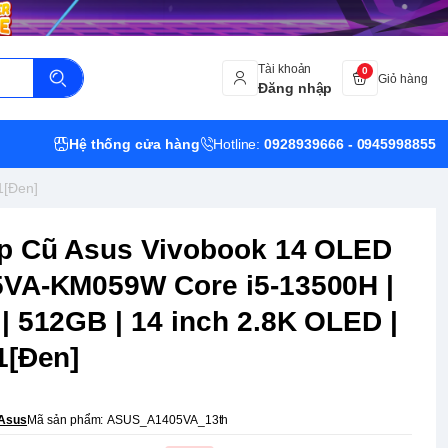
Tài khoản
0
Giỏ hàng
Đăng nhập
Hệ thống cửa hàng
Hotline:
0928939666 - 0945998855
1[Đen]
p Cũ Asus Vivobook 14 OLED
VA-KM059W Core i5-13500H |
| 512GB | 14 inch 2.8K OLED |
1[Đen]
Asus
Mã sản phẩm:
ASUS_A1405VA_13th