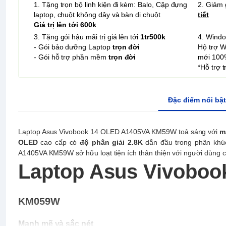
1. Tặng trọn bộ linh kiện đi kèm: Balo, Cặp đựng
2. Giảm 
laptop, chuột không dây và bàn di chuột
tiết
Giá trị lên tới 600k
3. Tặng gói hậu mãi trị giá lên tới
1tr500k
4. Wind
- Gói bảo dưỡng Laptop
trọn đời
Hộ trợ 
- Gói hỗ trợ phần mềm
trọn đời
mới 100
*Hỗ trợ 
Đặc điểm nổi bật
Laptop Asus Vivobook 14 OLED A1405VA KM59W toả sáng với
m
OLED
cao cấp có
độ phân giải 2.8K
dẫn đầu trong phân khú
A1405VA KM59W sở hữu loạt tiện ích thân thiện với người dùng c
Laptop Asus Vivobo
KM059W
Mạnh mẽ và sắc nét