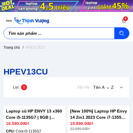
0
Trang chủ
/
HPEV13CU
HPEV13CU
Lọc
0
Sắp xếp
Laptop cũ HP ENVY 13 x360
[New 100%] Laptop HP Envy
-14%
Core i5-1135G7 | 8GB |
14 2in1 2023 Core i7-1355U |
256GB | 13 inch FHD Cảm
16.590.000₫
16GB | 1TB | 14 inch FHD
19.890.000₫
22.990.000₫
ứng
Cảm ứng
CPU:
Core i5-1135G7