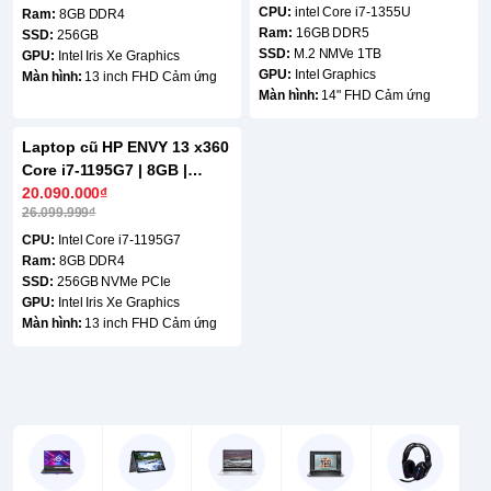
CPU:
intel Core i7-1355U
Ram:
8GB DDR4
Ram:
16GB DDR5
SSD:
256GB
SSD:
M.2 NMVe 1TB
GPU:
Intel Iris Xe Graphics
GPU:
Intel Graphics
Màn hình:
13 inch FHD Cảm ứng
Màn hình:
14" FHD Cảm ứng
Laptop cũ HP ENVY 13 x360
-24%
Core i7-1195G7 | 8GB |
256GB | 13 inch FHD Cảm
20.090.000₫
26.099.999₫
ứng
CPU:
Intel Core i7-1195G7
Ram:
8GB DDR4
SSD:
256GB NVMe PCIe
GPU:
Intel Iris Xe Graphics
Màn hình:
13 inch FHD Cảm ứng