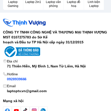
Laptop
Laptop 2in1
Laptop văn
Laptop đồ
Linh kiện
Gaming
phòng
hoạ
Laptop
CÔNG TY TNHH CÔNG NGHỆ VÀ THƯƠNG MẠI THỊNH VƯỢNG
MST 0107275783 do Sở Kế
hoạch và Đầu tư TP Hà Nội cấp ngày 31/12/2015
Địa chỉ
71 Thiên Hiền, Mỹ Đình 1, Nam Từ Liêm, Hà Nội
Hotline
0928939666
Email
laptoptv.vn@gmail.com
Mạng xã hội