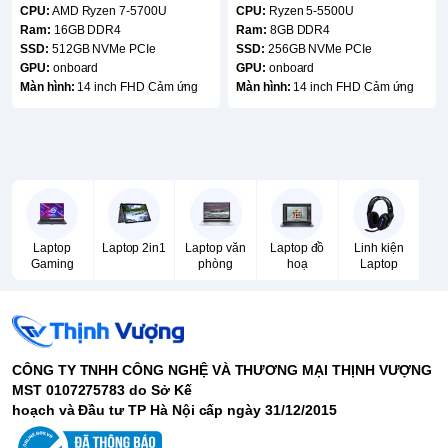
CPU:
AMD Ryzen 7-5700U
CPU:
Ryzen 5-5500U
Ram:
16GB DDR4
Ram:
8GB DDR4
SSD:
512GB NVMe PCIe
SSD:
256GB NVMe PCIe
GPU:
onboard
GPU:
onboard
Màn hình:
14 inch FHD Cảm ứng
Màn hình:
14 inch FHD Cảm ứng
Laptop
Laptop 2in1
Laptop văn
Laptop đồ
Linh kiện
Gaming
phòng
hoạ
Laptop
CÔNG TY TNHH CÔNG NGHỆ VÀ THƯƠNG MẠI THỊNH VƯỢNG
MST 0107275783 do Sở Kế
hoạch và Đầu tư TP Hà Nội cấp ngày 31/12/2015