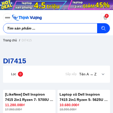
0
Trang chủ
/
DI7415
DI7415
Lọc
0
Sắp xếp
[LikeNew] Dell Inspiron
Laptop cũ Dell Inspiron
-38%
-44%
7415 2in1 Ryzen 7- 5700U |
7415 2in1 Ryzen 5- 5625U |
16GB | 512GB | 14 inch FHD
11.280.000₫
8GB | 512GB | 14 inch FHD+
10.680.000₫
17.960.000₫
18.990.000₫
Cảm ứng
Cảm ứng