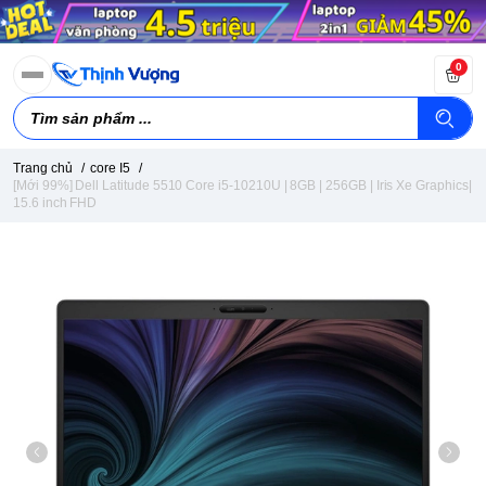
0
Trang chủ
/
core I5
/
[Mới 99%] Dell Latitude 5510 Core i5-10210U | 8GB | 256GB | Iris Xe Graphics|
15.6 inch FHD