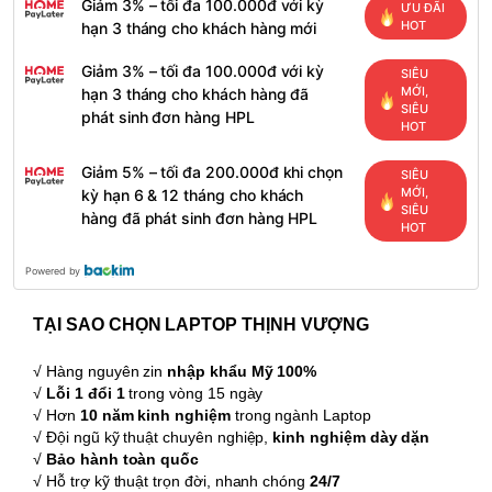
Giảm 3% – tối đa 100.000đ với kỳ
ƯU ĐÃI
HOT
hạn 3 tháng cho khách hàng mới
Giảm 3% – tối đa 100.000đ với kỳ
SIÊU
MỚI,
hạn 3 tháng cho khách hàng đã
SIÊU
phát sinh đơn hàng HPL
HOT
Giảm 5% – tối đa 200.000đ khi chọn
SIÊU
MỚI,
kỳ hạn 6 & 12 tháng cho khách
SIÊU
hàng đã phát sinh đơn hàng HPL
HOT
Powered by
TẠI SAO CHỌN LAPTOP THỊNH VƯỢNG
√ Hàng nguyên zin
nhập khẩu Mỹ 100%
√
Lỗi 1 đổi 1
trong vòng 15 ngày
√ Hơn
10 năm kinh nghiệm
trong ngành Laptop
√ Đội ngũ kỹ thuật chuyên nghiệp,
kinh nghiệm dày dặn
√
Bảo hành toàn quốc
√ Hỗ trợ kỹ thuật trọn đời, nhanh chóng
24/7