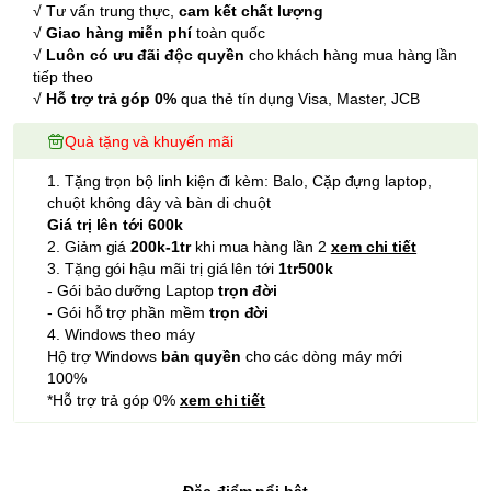
√ Tư vấn trung thực,
cam kết chất lượng
√
Giao hàng miễn phí
toàn quốc
√
Luôn có ưu đãi độc quyền
cho khách hàng mua hàng lần
tiếp theo
√
Hỗ trợ trả góp 0%
qua thẻ tín dụng Visa, Master, JCB
Quà tặng và khuyến mãi
1. Tặng trọn bộ linh kiện đi kèm: Balo, Cặp đựng laptop,
chuột không dây và bàn di chuột
Giá trị lên tới 600k
2. Giảm giá
200k-1tr
khi mua hàng lần 2
xem chi tiết
3. Tặng gói hậu mãi trị giá lên tới
1tr500k
- Gói bảo dưỡng Laptop
trọn đời
- Gói hỗ trợ phần mềm
trọn đời
4. Windows theo máy
Hộ trợ Windows
bản quyền
cho các dòng máy mới
100%
*Hỗ trợ trả góp 0%
xem chi tiết