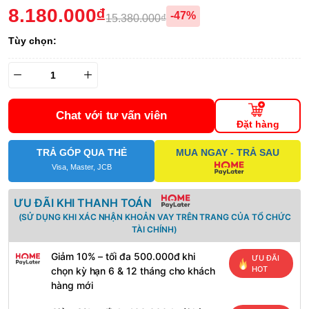
8.180.000₫
-47%
15.380.000₫
Tùy chọn:
Chat với tư vấn viên
Đặt hàng
TRẢ GÓP QUA THẺ
MUA NGAY - TRẢ SAU
Visa, Master, JCB
ƯU ĐÃI KHI THANH TOÁN
(SỬ DỤNG KHI XÁC NHẬN KHOẢN VAY TRÊN TRANG CỦA TỔ CHỨC
TÀI CHÍNH)
Giảm 10% – tối đa 500.000đ khi
ƯU ĐÃI
HOT
chọn kỳ hạn 6 & 12 tháng cho khách
hàng mới