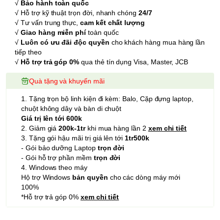
√
Bảo hành toàn quốc
√ Hỗ trợ kỹ thuật trọn đời, nhanh chóng
24/7
√ Tư vấn trung thực,
cam kết chất lượng
√
Giao hàng miễn phí
toàn quốc
√
Luôn có ưu đãi độc quyền
cho khách hàng mua hàng lần
tiếp theo
√
Hỗ trợ trả góp 0%
qua thẻ tín dụng Visa, Master, JCB
Quà tặng và khuyến mãi
1. Tặng trọn bộ linh kiện đi kèm: Balo, Cặp đựng laptop,
chuột không dây và bàn di chuột
Giá trị lên tới 600k
2. Giảm giá
200k-1tr
khi mua hàng lần 2
xem chi tiết
3. Tặng gói hậu mãi trị giá lên tới
1tr500k
- Gói bảo dưỡng Laptop
trọn đời
- Gói hỗ trợ phần mềm
trọn đời
4. Windows theo máy
Hộ trợ Windows
bản quyền
cho các dòng máy mới
100%
*Hỗ trợ trả góp 0%
xem chi tiết