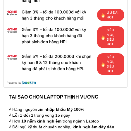
hàng mới
Giảm 3% – tối đa 100.000đ với kỳ
ƯU ĐÃI
HOT
hạn 3 tháng cho khách hàng mới
Giảm 3% – tối đa 100.000đ với kỳ
SIÊU
MỚI,
hạn 3 tháng cho khách hàng đã
SIÊU
phát sinh đơn hàng HPL
HOT
Giảm 5% – tối đa 200.000đ khi chọn
SIÊU
MỚI,
kỳ hạn 6 & 12 tháng cho khách
SIÊU
hàng đã phát sinh đơn hàng HPL
HOT
Powered by
TẠI SAO CHỌN LAPTOP THỊNH VƯỢNG
√ Hàng nguyên zin
nhập khẩu Mỹ 100%
√
Lỗi 1 đổi 1
trong vòng 15 ngày
√ Hơn
10 năm kinh nghiệm
trong ngành Laptop
√ Đội ngũ kỹ thuật chuyên nghiệp,
kinh nghiệm dày dặn