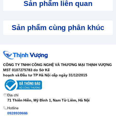
Sản phẩm liên quan
RAM
8GB
Ổ cứng
128GB SSD NVMe PCIe
Card
NVIDIA 960M
VGA
Màn
Sản phẩm cùng phân khúc
15 inch FHD
hình
Webcam
HD Webcam
2xUSB 3.0, 1xUSB-C 3.0, 1xVGA, 1xHDMI, SD Card
Kết nối
Reader, 3.5mm combo jack
Trọng
2.5 kg
lượng
CÔNG TY TNHH CÔNG NGHỆ VÀ THƯƠNG MẠI THỊNH VƯỢNG
Pin
2-3h sử dụng liên tục
MST 0107275783 do Sở Kế
Hệ điều
Windows 10
hoạch và Đầu tư TP Hà Nội cấp ngày 31/12/2015
hành
Dell Inspiron 7566
đươc thiết kế nhìn vuông vức hơn, dầy hơn và
chắc chắn hơn. Đặc biệt, phần tỳ tay đã được trang bị bằng nhôm
Địa chỉ
nên khả năng chống xước và bám bụi tốt hơn.
71 Thiên Hiền, Mỹ Đình 1, Nam Từ Liêm, Hà Nội
Thiết kế
Hotline
0928939666
Dell đã loại bỏ thiết kế thon dần về phía trước với 2 cạnh bên thẳng