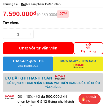
Thương hiệu:
Dell
Mã sản phẩm:
DeN7566-i5
7.590.000₫
-27%
10.280.000₫
Tùy chọn:
Chat với tư vấn viên
Đặt hàng
TRẢ GÓP QUA THẺ
MUA NGAY - TRẢ SAU
Visa, Master, JCB
ƯU ĐÃI KHI THANH TOÁN
(SỬ DỤNG KHI XÁC NHẬN KHOẢN VAY TRÊN TRANG CỦA TỔ CHỨC
TÀI CHÍNH)
Giảm 10% – tối đa 500.000đ khi
ƯU ĐÃI
HOT
chọn kỳ hạn 6 & 12 tháng cho khách