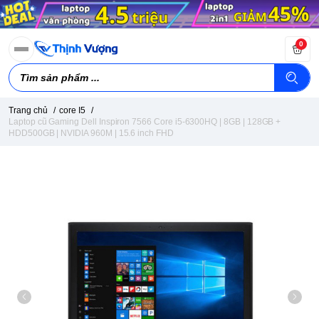
0
Trang chủ
/
core I5
/
Laptop cũ Gaming Dell Inspiron 7566 Core i5-6300HQ | 8GB | 128GB +
HDD500GB | NVIDIA 960M | 15.6 inch FHD