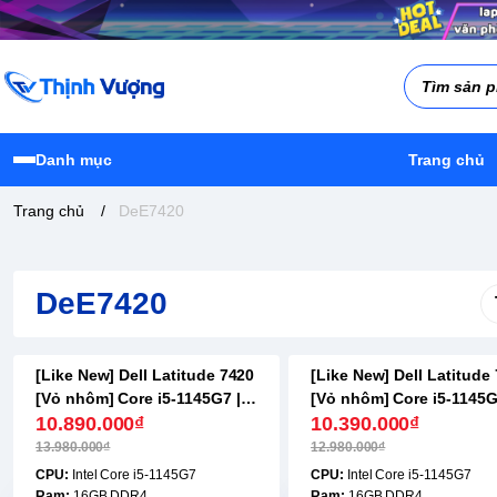
Danh mục
Trang chủ
Trang chủ
/
DeE7420
DeE7420
[Like New] Dell Latitude 7420
[Like New] Dell Latitude
-23%
-20%
[Vỏ nhôm] Core i5-1145G7 |
[Vỏ nhôm] Core i5-1145G
16GB | 256GB | 14.0 inch 3K
10.890.000₫
16GB | 256GB | 14.0 inc
10.390.000₫
13.980.000₫
12.980.000₫
CPU:
Intel Core i5-1145G7
CPU:
Intel Core i5-1145G7
Ram:
16GB DDR4
Ram:
16GB DDR4