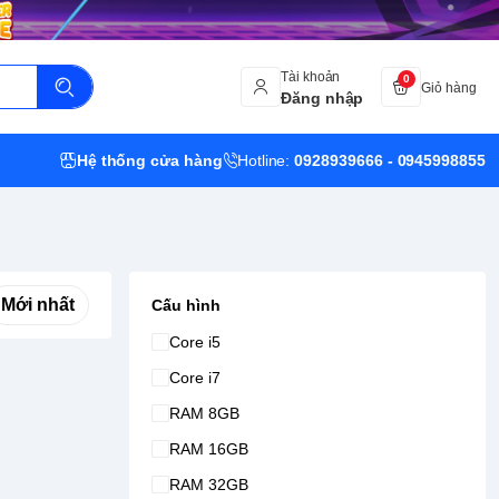
Tài khoản
0
Giỏ hàng
Đăng nhập
Hệ thống cửa hàng
Hotline:
0928939666 - 0945998855
Mới nhất
Cấu hình
Core i5
Core i7
RAM 8GB
RAM 16GB
RAM 32GB