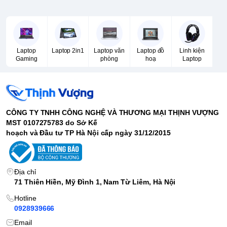
Laptop
Laptop 2in1
Laptop văn
Laptop đồ
Linh kiện
Gaming
phòng
hoạ
Laptop
CÔNG TY TNHH CÔNG NGHỆ VÀ THƯƠNG MẠI THỊNH VƯỢNG
MST 0107275783 do Sở Kế
hoạch và Đầu tư TP Hà Nội cấp ngày 31/12/2015
Địa chỉ
71 Thiên Hiền, Mỹ Đình 1, Nam Từ Liêm, Hà Nội
Hotline
0928939666
Email