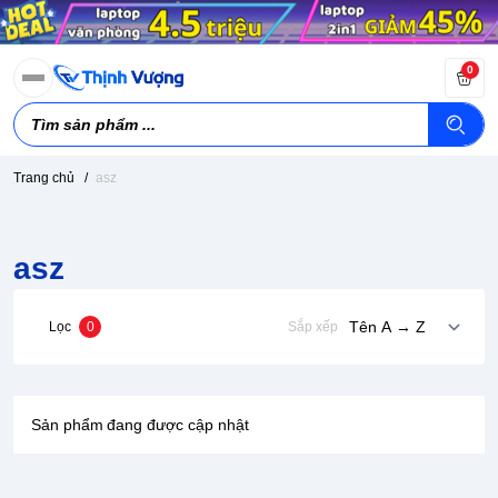
0
Trang chủ
/
asz
asz
Lọc
0
Sắp xếp
Sản phẩm đang được cập nhật